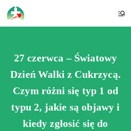
treści
Wojewódzki Szpital Specjalistyczny im. Św.
Wojewódzki Szpital Specjalistyczny im.
Rafała w Czerwonej Górze
Św. Rafała w Czerwonej Górze
27 czerwca – Światowy
Dzień Walki z Cukrzycą.
Czym różni się typ 1 od
typu 2, jakie są objawy i
kiedy zgłosić się do