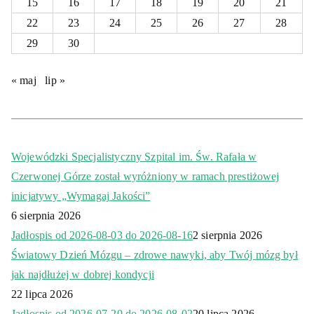
15
16
17
18
19
20
21
22
23
24
25
26
27
28
29
30
« maj
lip »
Wojewódzki Specjalistyczny Szpital im. Św. Rafała w
Czerwonej Górze został wyróżniony w ramach prestiżowej
inicjatywy „Wymagaj Jakości”
6 sierpnia 2026
Jadłospis od 2026-08-03 do 2026-08-16
2 sierpnia 2026
Światowy Dzień Mózgu – zdrowe nawyki, aby Twój mózg był
jak najdłużej w dobrej kondycji
22 lipca 2026
Jadłospis od 2026-07-20 do 2026-08-02
20 lipca 2026