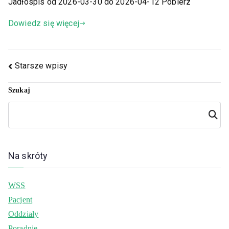
Jadłospis od 2026-03-30 do 2026-04-12 Pobierz
Dowiedz się więcej
Starsze wpisy
Szukaj
Szuka
j
Na skróty
WSS
Pacjent
Oddziały
Poradnie