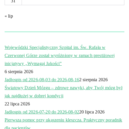
31
« lip
Wojewódzki Specjalistyczny Szpital im. Św. Rafała w
Czerwonej Górze został wyróżniony w ramach prestiżowej
inicjatywy „Wymagaj Jakości”
6 sierpnia 2026
Jadłospis od 2026-08-03 do 2026-08-16
2 sierpnia 2026
Światowy Dzień Mózgu – zdrowe nawyki, aby Twój mózg był
jak najdłużej w dobrej kondycji
22 lipca 2026
Jadłospis od 2026-07-20 do 2026-08-02
20 lipca 2026
Pierwsza pomoc przy ukąszeniu kleszcza. Praktyczny poradnik
dla pacjentów