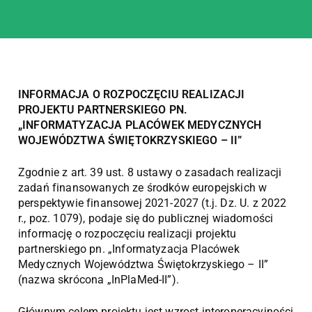
INFORMACJA O ROZPOCZĘCIU REALIZACJI
PROJEKTU PARTNERSKIEGO PN.
„INFORMATYZACJA PLACÓWEK MEDYCZNYCH
WOJEWÓDZTWA ŚWIĘTOKRZYSKIEGO – II”
Zgodnie z art. 39 ust. 8 ustawy o zasadach realizacji
zadań finansowanych ze środków europejskich w
perspektywie finansowej 2021-2027 (t.j. Dz. U. z 2022
r., poz. 1079), podaje się do publicznej wiadomości
informację o rozpoczęciu realizacji projektu
partnerskiego pn. „Informatyzacja Placówek
Medycznych Województwa Świętokrzyskiego – II”
(nazwa skrócona „InPlaMed-II”).
Głównym celem projektu jest wzrost interoperacyjności