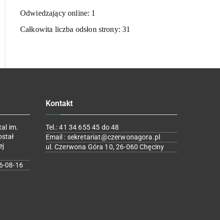
Odwiedzający online:
1
Całkowita liczba odsłon strony:
31
Kontakt
al im.
Tel.: 41 34 655 45 do 48
ostał
Email : sekretariat@czerwonagora.pl
ej
ul. Czerwona Góra 10, 26-060 Chęciny
6-08-16