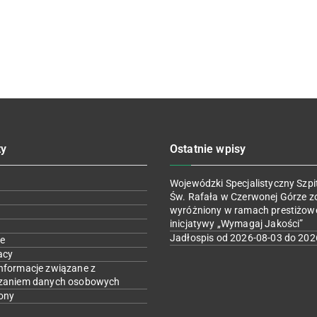
ty
Ostatnie wpisy
Wojewódzki Specjalistyczny Szpit
Św. Rafała w Czerwonej Górze z
wyróżniony w ramach prestiżow
inicjatywy „Wymagaj Jakości”
Jadłospis od 2026-08-03 do 202
e
acy
nformacje związane z
zaniem danych osobowych
ony