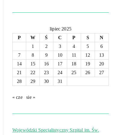
lipiec 2025
P
W
Ś
C
P
S
N
1
2
3
4
5
6
7
8
9
10
11
12
13
14
15
16
17
18
19
20
21
22
23
24
25
26
27
28
29
30
31
« cze
sie »
Wojewódzki Specjalistyczny Szpital im. Św.