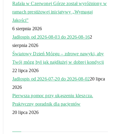
Rafała w Czerwonej Górze został wyróżniony w
ramach prestiżowej inicjatywy „Wymagaj
Jakości”
6 sierpnia 2026
Jadłospis od 2026-08-03 do 2026-08-16
2
sierpnia 2026
Światowy Dzień Mózgu – zdrowe nawyki, aby
Twój mózg był jak najdłużej w dobrej kondycji
22 lipca 2026
Jadłospis od 2026-07-20 do 2026-08-02
20 lipca
2026
Pierwsza pomoc przy ukąszeniu kleszcza.
Praktyczny poradnik dla pacjentów
20 lipca 2026