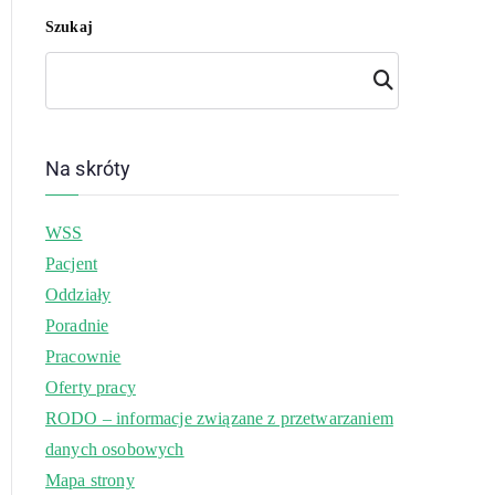
Szukaj
Szuk
aj
Na skróty
WSS
Pacjent
Oddziały
Poradnie
Pracownie
Oferty pracy
RODO – informacje związane z przetwarzaniem
danych osobowych
Mapa strony