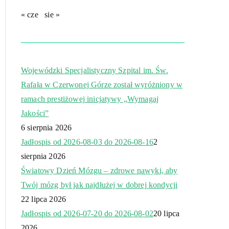
« cze
sie »
Wojewódzki Specjalistyczny Szpital im. Św.
Rafała w Czerwonej Górze został wyróżniony w
ramach prestiżowej inicjatywy „Wymagaj
Jakości”
6 sierpnia 2026
Jadłospis od 2026-08-03 do 2026-08-16
2
sierpnia 2026
Światowy Dzień Mózgu – zdrowe nawyki, aby
Twój mózg był jak najdłużej w dobrej kondycji
22 lipca 2026
Jadłospis od 2026-07-20 do 2026-08-02
20 lipca
2026