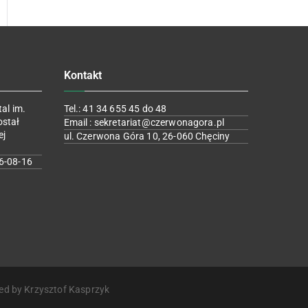
Kontakt
al im.
Tel.: 41 34 655 45 do 48
ostał
Email : sekretariat@czerwonagora.pl
ej
ul. Czerwona Góra 10, 26-060 Chęciny
6-08-16
ed by Krzysztof Kasprzyk