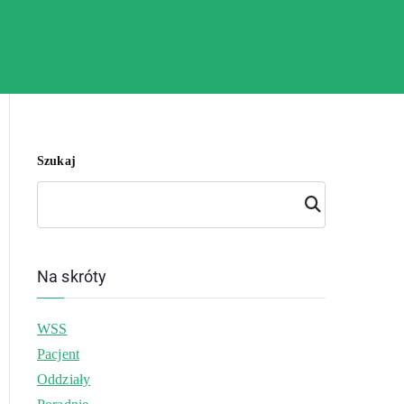
Szukaj
Szuk
aj
Na skróty
WSS
Pacjent
Oddziały