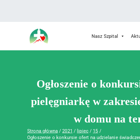
treści
Nasz Szpital
Akt
Wojewódzki Szpital Specjalistyczny im.
Wojewódzki Szpital Specjalistycz
Ogłoszenie o konkurs
pielęgniarkę w zakres
w domu na te
Strona główna
2021
lipiec
15
Ogłoszenie o konkursie ofert na udzielanie świadcz