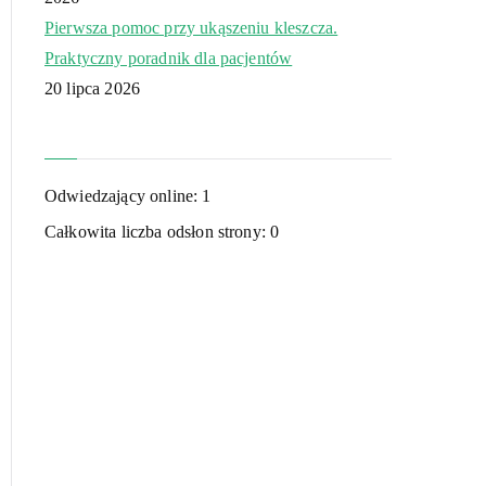
Pierwsza pomoc przy ukąszeniu kleszcza.
Praktyczny poradnik dla pacjentów
20 lipca 2026
Odwiedzający online:
1
Całkowita liczba odsłon strony:
0