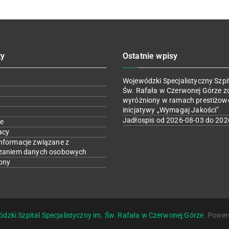
ty
Ostatnie wpisy
Wojewódzki Specjalistyczny Szpit
Św. Rafała w Czerwonej Górze z
wyróżniony w ramach prestiżow
inicjatywy „Wymagaj Jakości”
Jadłospis od 2026-08-03 do 202
e
acy
nformacje związane z
zaniem danych osobowych
ony
dzki Szpital Specjalistyczny im. Św. Rafała w Czerwonej Górze
. Power