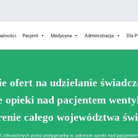
ualności
Pacjent
Medycyna
Administracja
Dla 
 Św. Rafała w Czerwonej Górze
ny im. Św. Rafała w Czerwonej Górze
ie ofert na udzielanie świadc
ie opieki nad pacjentem wen
renie całego województwa świ
eń zdrowotnych przez pielęgniarkę w zakresie opieki nad pacjen