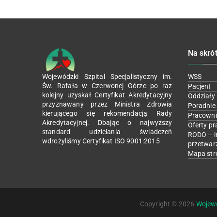
Na skró
Wojewódzki Szpital Specjalistyczny im.
WSS
Św. Rafała w Czerwonej Górze po raz
Pacjent
kolejny uzyskał Certyfikat Akredytacyjny
Oddziały
przyznawany przez Ministra Zdrowia
Poradnie
kierującego się rekomendacją Rady
Pracowni
Akredytacyjnej. Dbając o najwyższy
Oferty pr
standard udzielania świadczeń
RODO – i
wdrożyliśmy Certyfikat ISO 9001:2015
przetwar
Mapa str
Copyright © 2026
Wojewó