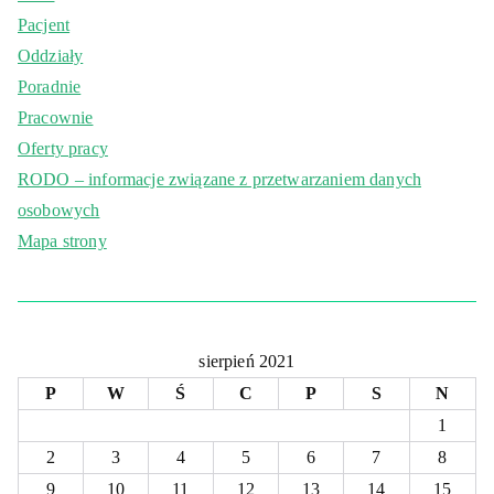
Pacjent
Oddziały
Poradnie
Pracownie
Oferty pracy
RODO – informacje związane z przetwarzaniem danych
osobowych
Mapa strony
sierpień 2021
P
W
Ś
C
P
S
N
1
2
3
4
5
6
7
8
9
10
11
12
13
14
15