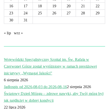
16
17
18
19
20
21
22
23
24
25
26
27
28
29
30
31
« lip
wrz »
Wojewódzki Specjalistyczny Szpital im. Św. Rafała w
Czerwonej Górze został wyróżniony w ramach prestiżowej
inicjatywy „Wymagaj Jakości”
6 sierpnia 2026
Jadłospis od 2026-08-03 do 2026-08-16
2 sierpnia 2026
Światowy Dzień Mózgu – zdrowe nawyki, aby Twój mózg był
jak najdłużej w dobrej kondycji
22 lipca 2026