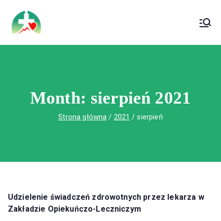
treści
Wojewódzki Szpital Specjalistyczny im. Św.
Wojewódzki Szpital Specjalistyczny im.
Rafała w Czerwonej Górze
Św. Rafała w Czerwonej Górze
Month:
sierpień 2021
Strona główna
2021
sierpień
Udzielenie świadczeń zdrowotnych przez lekarza w
Zakładzie Opiekuńczo-Leczniczym