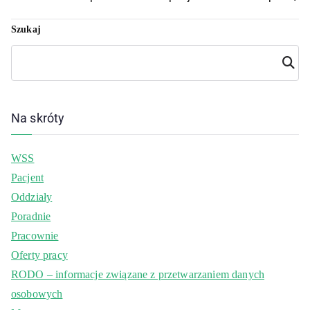
Szukaj
Szuka
j
Na skróty
WSS
Pacjent
Oddziały
Poradnie
Pracownie
Oferty pracy
RODO – informacje związane z przetwarzaniem danych
osobowych