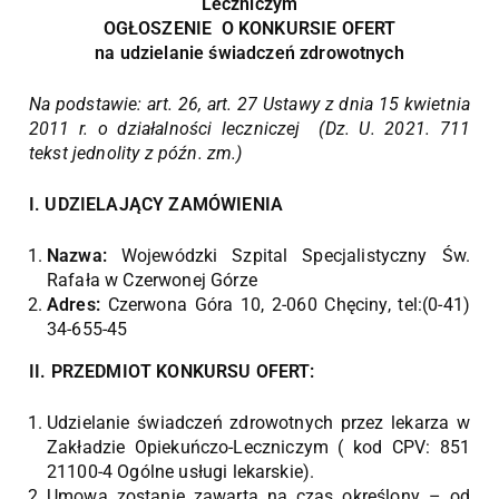
Leczniczym
OGŁOSZENIE O KONKURSIE OFERT
na udzielanie świadczeń zdrowotnych
Na podstawie: art. 26, art. 27 Ustawy z dnia 15 kwietnia
2011 r. o działalności leczniczej (Dz. U. 2021. 711
tekst jednolity z późn. zm.)
I. UDZIELAJĄCY ZAMÓWIENIA
Nazwa:
Wojewódzki Szpital Specjalistyczny Św.
Rafała w Czerwonej Górze
Adres:
Czerwona Góra 10, 2-060 Chęciny, tel:(0-41)
34-655-45
II. PRZEDMIOT KONKURSU OFERT:
Udzielanie świadczeń zdrowotnych przez lekarza w
Zakładzie Opiekuńczo-Leczniczym ( kod CPV: 851
21100-4 Ogólne usługi lekarskie).
Umowa zostanie zawarta na czas określony – od