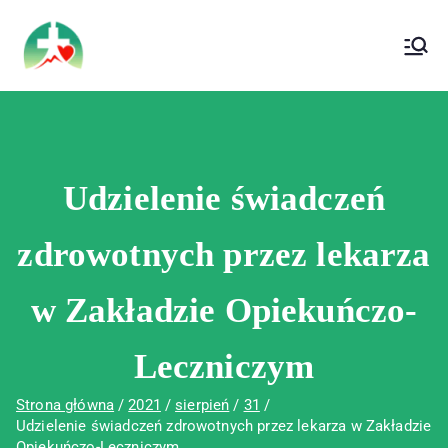
treści
Wojewódzki Szpital Specjalistyczny im. Św.
Wojewódzki Szpital Specjalistyczny im.
Rafała w Czerwonej Górze
Św. Rafała w Czerwonej Górze
Udzielenie świadczeń
zdrowotnych przez lekarza
w Zakładzie Opiekuńczo-
Leczniczym
Strona główna
2021
sierpień
31
Udzielenie świadczeń zdrowotnych przez lekarza w Zakładzie
Opiekuńczo-Leczniczym