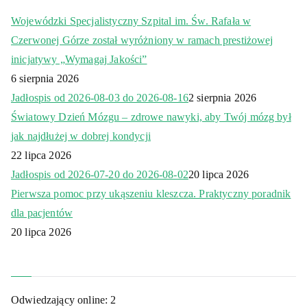
Wojewódzki Specjalistyczny Szpital im. Św. Rafała w
Czerwonej Górze został wyróżniony w ramach prestiżowej
inicjatywy „Wymagaj Jakości”
6 sierpnia 2026
Jadłospis od 2026-08-03 do 2026-08-16
2 sierpnia 2026
Światowy Dzień Mózgu – zdrowe nawyki, aby Twój mózg był
jak najdłużej w dobrej kondycji
22 lipca 2026
Jadłospis od 2026-07-20 do 2026-08-02
20 lipca 2026
Pierwsza pomoc przy ukąszeniu kleszcza. Praktyczny poradnik
dla pacjentów
20 lipca 2026
Odwiedzający online:
2