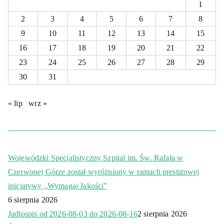
1
2
3
4
5
6
7
8
9
10
11
12
13
14
15
16
17
18
19
20
21
22
23
24
25
26
27
28
29
30
31
« lip
wrz »
Wojewódzki Specjalistyczny Szpital im. Św. Rafała w
Czerwonej Górze został wyróżniony w ramach prestiżowej
inicjatywy „Wymagaj Jakości”
6 sierpnia 2026
Jadłospis od 2026-08-03 do 2026-08-16
2 sierpnia 2026