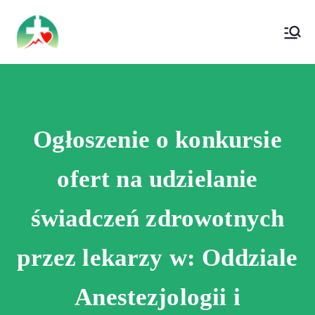
treści
Wojewódzki Szpital Specjalistyczny im. Św.
Wojewódzki Szpital Specjalistyczny im.
Rafała w Czerwonej Górze
Św. Rafała w Czerwonej Górze
Ogłoszenie o konkursie
ofert na udzielanie
świadczeń zdrowotnych
przez lekarzy w: Oddziale
Anestezjologii i