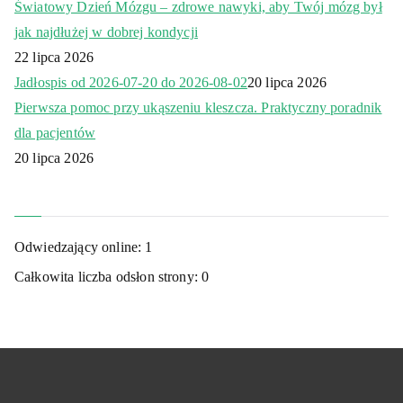
Światowy Dzień Mózgu – zdrowe nawyki, aby Twój mózg był
jak najdłużej w dobrej kondycji
22 lipca 2026
Jadłospis od 2026-07-20 do 2026-08-02
20 lipca 2026
Pierwsza pomoc przy ukąszeniu kleszcza. Praktyczny poradnik
dla pacjentów
20 lipca 2026
Odwiedzający online:
1
Całkowita liczba odsłon strony:
0