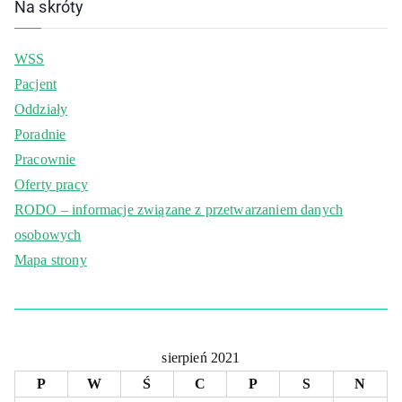
Na skróty
WSS
Pacjent
Oddziały
Poradnie
Pracownie
Oferty pracy
RODO – informacje związane z przetwarzaniem danych
osobowych
Mapa strony
sierpień 2021
P
W
Ś
C
P
S
N