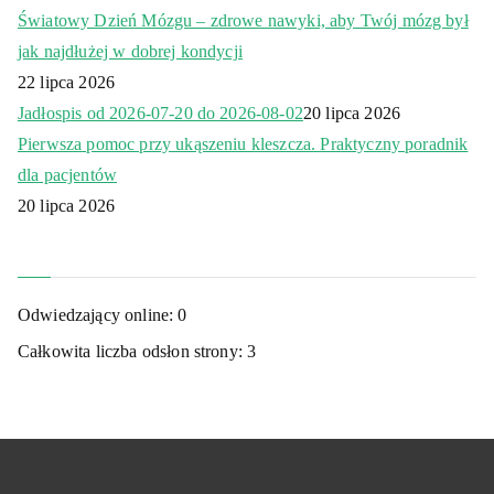
Światowy Dzień Mózgu – zdrowe nawyki, aby Twój mózg był
jak najdłużej w dobrej kondycji
22 lipca 2026
Jadłospis od 2026-07-20 do 2026-08-02
20 lipca 2026
Pierwsza pomoc przy ukąszeniu kleszcza. Praktyczny poradnik
dla pacjentów
20 lipca 2026
Odwiedzający online:
0
Całkowita liczba odsłon strony:
3