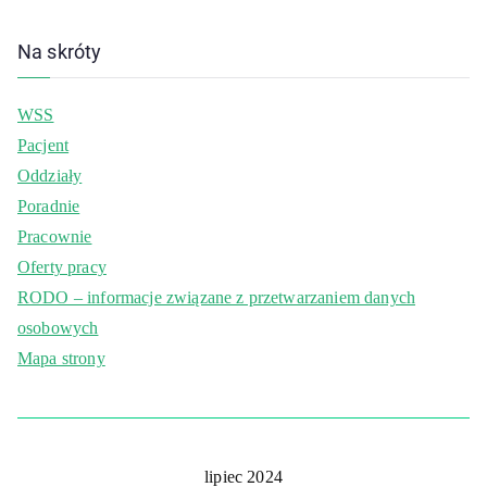
Na skróty
WSS
Pacjent
Oddziały
Poradnie
Pracownie
Oferty pracy
RODO – informacje związane z przetwarzaniem danych
osobowych
Mapa strony
lipiec 2024