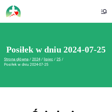
treści
Wojewódzki Szpital Specjalistyczny im. Św.
Wojewódzki Szpital Specjalistyczny im.
Rafała w Czerwonej Górze
Św. Rafała w Czerwonej Górze
Posiłek w dniu 2024-07-25
Strona główna
2024
lipiec
25
Posiłek w dniu 2024-07-25