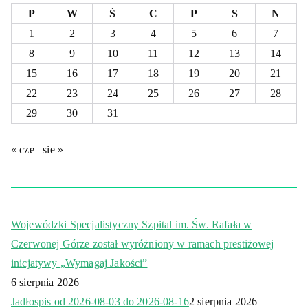
P
W
Ś
C
P
S
N
1
2
3
4
5
6
7
8
9
10
11
12
13
14
15
16
17
18
19
20
21
22
23
24
25
26
27
28
29
30
31
« cze
sie »
Wojewódzki Specjalistyczny Szpital im. Św. Rafała w
Czerwonej Górze został wyróżniony w ramach prestiżowej
inicjatywy „Wymagaj Jakości”
6 sierpnia 2026
Jadłospis od 2026-08-03 do 2026-08-16
2 sierpnia 2026