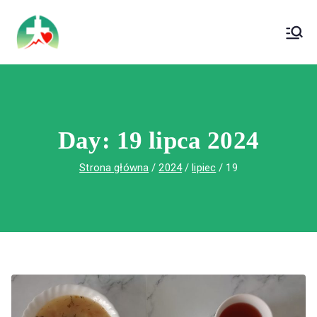
treści
Wojewódzki Szpital Specjalistyczny im. Św.
Wojewódzki Szpital Specjalistyczny im.
Rafała w Czerwonej Górze
Św. Rafała w Czerwonej Górze
Day:
19 lipca 2024
Strona główna
2024
lipiec
19