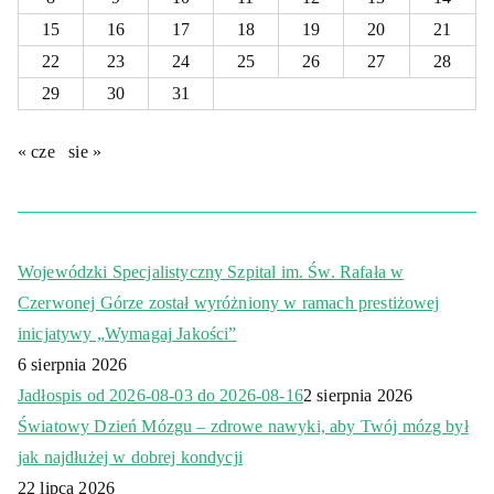
15
16
17
18
19
20
21
22
23
24
25
26
27
28
29
30
31
« cze
sie »
Wojewódzki Specjalistyczny Szpital im. Św. Rafała w
Czerwonej Górze został wyróżniony w ramach prestiżowej
inicjatywy „Wymagaj Jakości”
6 sierpnia 2026
Jadłospis od 2026-08-03 do 2026-08-16
2 sierpnia 2026
Światowy Dzień Mózgu – zdrowe nawyki, aby Twój mózg był
jak najdłużej w dobrej kondycji
22 lipca 2026