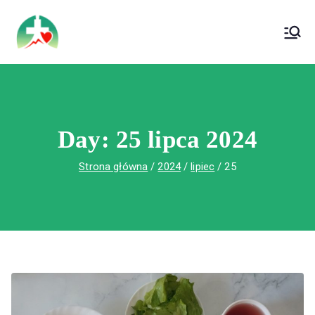
treści
Wojewódzki Szpital Specjalistyczny im. Św.
Wojewódzki Szpital Specjalistyczny im.
Rafała w Czerwonej Górze
Św. Rafała w Czerwonej Górze
Day:
25 lipca 2024
Strona główna
2024
lipiec
25