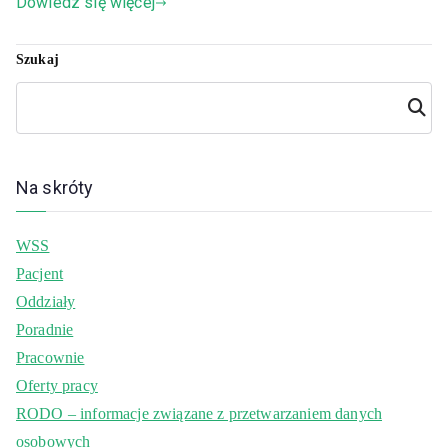
Dowiedz się więcej
Szukaj
Szuka
j
Na skróty
WSS
Pacjent
Oddziały
Poradnie
Pracownie
Oferty pracy
RODO – informacje związane z przetwarzaniem danych
osobowych