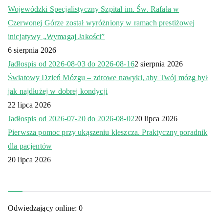
Wojewódzki Specjalistyczny Szpital im. Św. Rafała w
Czerwonej Górze został wyróżniony w ramach prestiżowej
inicjatywy „Wymagaj Jakości”
6 sierpnia 2026
Jadłospis od 2026-08-03 do 2026-08-16
2 sierpnia 2026
Światowy Dzień Mózgu – zdrowe nawyki, aby Twój mózg był
jak najdłużej w dobrej kondycji
22 lipca 2026
Jadłospis od 2026-07-20 do 2026-08-02
20 lipca 2026
Pierwsza pomoc przy ukąszeniu kleszcza. Praktyczny poradnik
dla pacjentów
20 lipca 2026
Odwiedzający online:
0