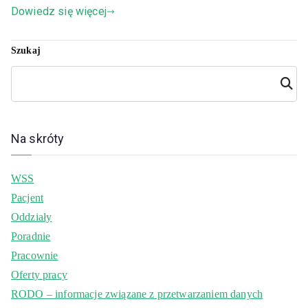
Dowiedz się więcej
Szukaj
Szuka
j
Na skróty
WSS
Pacjent
Oddziały
Poradnie
Pracownie
Oferty pracy
RODO – informacje związane z przetwarzaniem danych