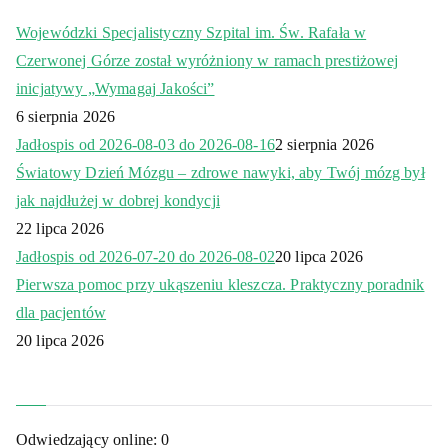
Wojewódzki Specjalistyczny Szpital im. Św. Rafała w
Czerwonej Górze został wyróżniony w ramach prestiżowej
inicjatywy „Wymagaj Jakości”
6 sierpnia 2026
Jadłospis od 2026-08-03 do 2026-08-16
2 sierpnia 2026
Światowy Dzień Mózgu – zdrowe nawyki, aby Twój mózg był
jak najdłużej w dobrej kondycji
22 lipca 2026
Jadłospis od 2026-07-20 do 2026-08-02
20 lipca 2026
Pierwsza pomoc przy ukąszeniu kleszcza. Praktyczny poradnik
dla pacjentów
20 lipca 2026
Odwiedzający online:
0