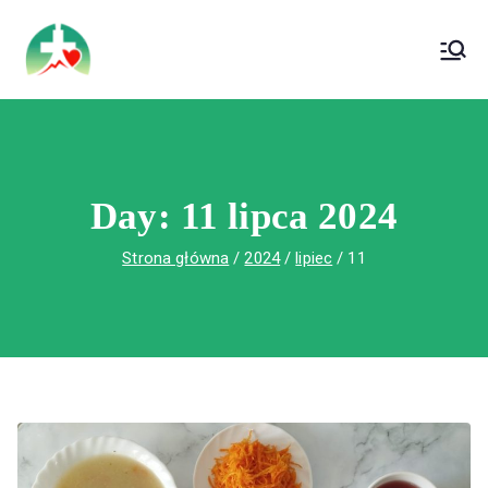
treści
Wojewódzki Szpital Specjalistyczny im. Św.
Wojewódzki Szpital Specjalistyczny im.
Rafała w Czerwonej Górze
Św. Rafała w Czerwonej Górze
Day:
11 lipca 2024
Strona główna
2024
lipiec
11