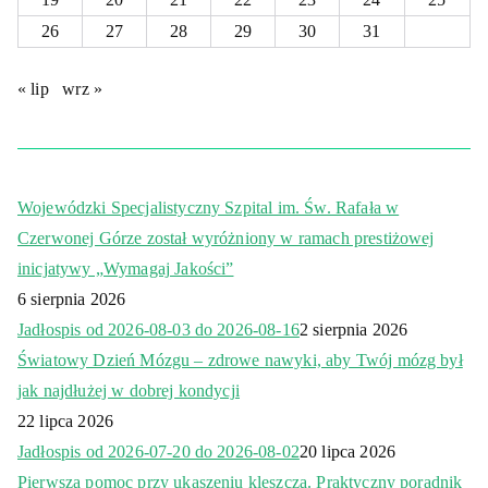
26
27
28
29
30
31
« lip
wrz »
Wojewódzki Specjalistyczny Szpital im. Św. Rafała w
Czerwonej Górze został wyróżniony w ramach prestiżowej
inicjatywy „Wymagaj Jakości”
6 sierpnia 2026
Jadłospis od 2026-08-03 do 2026-08-16
2 sierpnia 2026
Światowy Dzień Mózgu – zdrowe nawyki, aby Twój mózg był
jak najdłużej w dobrej kondycji
22 lipca 2026
Jadłospis od 2026-07-20 do 2026-08-02
20 lipca 2026
Pierwsza pomoc przy ukąszeniu kleszcza. Praktyczny poradnik