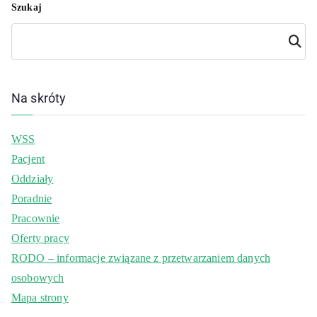
Szukaj
Szuka
j
Na skróty
WSS
Pacjent
Oddziały
Poradnie
Pracownie
Oferty pracy
RODO – informacje związane z przetwarzaniem danych
osobowych
Mapa strony