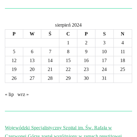
sierpień 2024
P
W
Ś
C
P
S
N
1
2
3
4
5
6
7
8
9
10
11
12
13
14
15
16
17
18
19
20
21
22
23
24
25
26
27
28
29
30
31
« lip
wrz »
Wojewódzki Specjalistyczny Szpital im. Św. Rafała w
Czerwonej Górze został wyróżniony w ramach prestiżowej