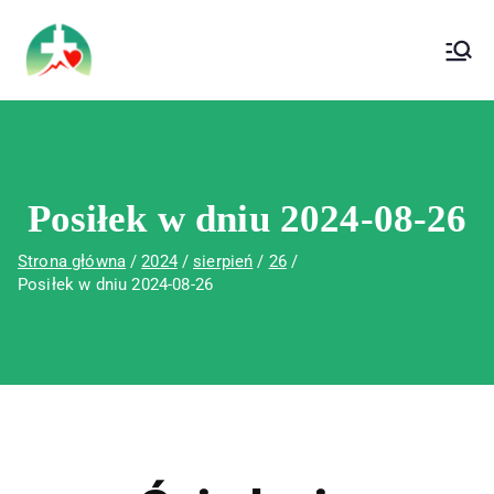
treści
Wojewódzki Szpital Specjalistyczny im. Św.
Wojewódzki Szpital Specjalistyczny im.
Rafała w Czerwonej Górze
Św. Rafała w Czerwonej Górze
Posiłek w dniu 2024-08-26
Strona główna
2024
sierpień
26
Posiłek w dniu 2024-08-26