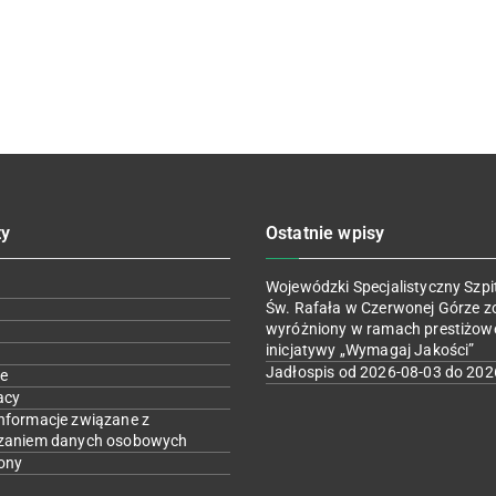
ty
Ostatnie wpisy
Wojewódzki Specjalistyczny Szpit
Św. Rafała w Czerwonej Górze z
wyróżniony w ramach prestiżow
inicjatywy „Wymagaj Jakości”
Jadłospis od 2026-08-03 do 202
e
acy
nformacje związane z
zaniem danych osobowych
ony