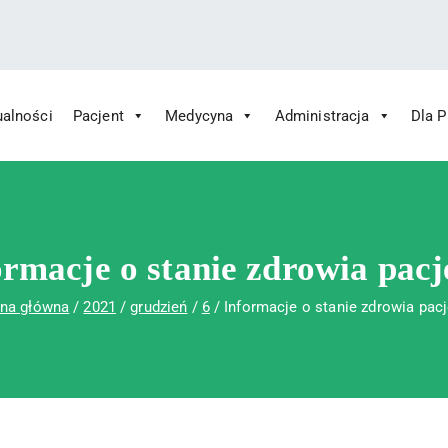
ualności
Pacjent
Medycyna
Administracja
Dla 
 Św. Rafała w Czerwonej Górze
ny im. Św. Rafała w Czerwonej Górze
ormacje o stanie zdrowia pacj
ona główna
2021
grudzień
6
Informacje o stanie zdrowia pac