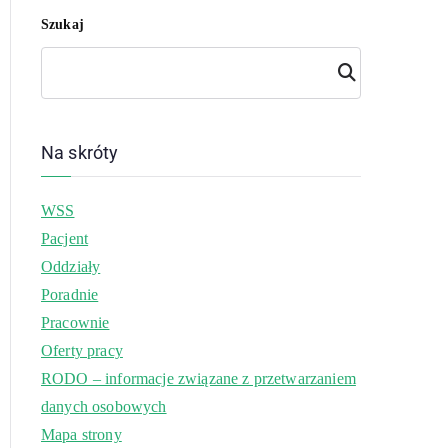
Szukaj
Szuk
aj
Na skróty
WSS
Pacjent
Oddziały
Poradnie
Pracownie
Oferty pracy
RODO – informacje związane z przetwarzaniem
danych osobowych
Mapa strony