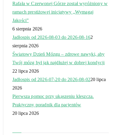
Rafała w Czerwonej Górze został wyróżniony w
ramach prestiżowej inicjatywy „Wymagaj
Jakości”
6 sierpnia 2026
Jadłospis od 2026-08-03 do 2026-08-16
2
sierpnia 2026
Światowy Dzień Mózgu – zdrowe nawyki, aby
Twój mózg był jak najdłużej w dobrej kondycji
22 lipca 2026
Jadłospis od 2026-07-20 do 2026-08-02
20 lipca
2026
Pierwsza pomoc przy ukąszeniu kleszcza.
Praktyczny poradnik dla pacjentów
20 lipca 2026