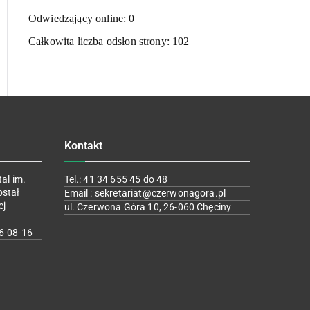
Odwiedzający online:
0
Całkowita liczba odsłon strony:
102
Kontakt
al im.
Tel.: 41 34 655 45 do 48
ostał
Email : sekretariat@czerwonagora.pl
ej
ul. Czerwona Góra 10, 26-060 Chęciny
6-08-16