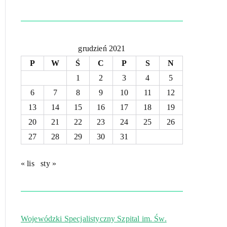
grudzień 2021
P
W
Ś
C
P
S
N
1
2
3
4
5
6
7
8
9
10
11
12
13
14
15
16
17
18
19
20
21
22
23
24
25
26
27
28
29
30
31
« lis
sty »
Wojewódzki Specjalistyczny Szpital im. Św.