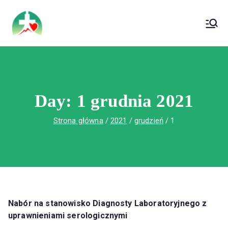
treści
Wojewódzki Szpital Specjalistyczny im. Św.
Wojewódzki Szpital Specjalistyczny im.
Rafała w Czerwonej Górze
Św. Rafała w Czerwonej Górze
Day:
1 grudnia 2021
Strona główna
2021
grudzień
1
Nabór na stanowisko Diagnosty Laboratoryjnego z
uprawnieniami serologicznymi