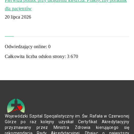
Pierwsza pomoc przy ukąszeniu kleszcza. Praktyczny poradnik
dla pacjentów
20 lipca 2026
Odwiedzający online:
0
Całkowita liczba odsłon strony:
3 670
Wojewódzki Szpital Specjalistyczny im. Św. Rafała w Czerwonej
Górze po raz kolejny uzyskał Certyfikat Akredytacyjny
przyznawany przez Ministra Zdrowia kierującego się
rekomendacją Rady Akredytacyjnej. Dbając o najwyższy