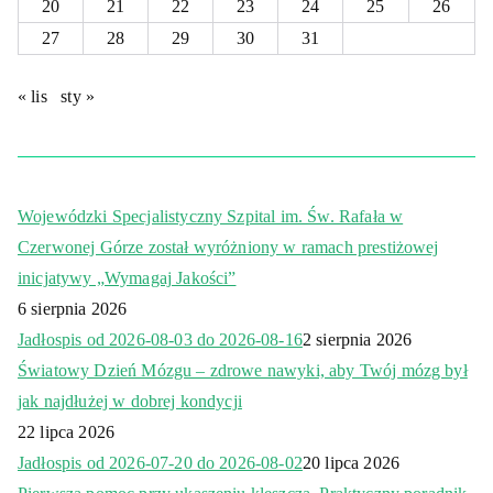
20
21
22
23
24
25
26
27
28
29
30
31
« lis
sty »
Wojewódzki Specjalistyczny Szpital im. Św. Rafała w
Czerwonej Górze został wyróżniony w ramach prestiżowej
inicjatywy „Wymagaj Jakości”
6 sierpnia 2026
Jadłospis od 2026-08-03 do 2026-08-16
2 sierpnia 2026
Światowy Dzień Mózgu – zdrowe nawyki, aby Twój mózg był
jak najdłużej w dobrej kondycji
22 lipca 2026
Jadłospis od 2026-07-20 do 2026-08-02
20 lipca 2026