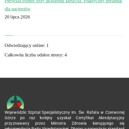
Pierwsza pomoc przy ukąszeniu kleszcza. Praktyczny poradnik
dla pacjentów
20 lipca 2026
Odwiedzający online:
1
Całkowita liczba odsłon strony:
4
Wojewódzki Szpital Specjalistyczny im. Św. Rafała w Czerwonej
Górze po raz kolejny uzyskał Certyfikat Akredytacyjny
przyznawany przez Ministra Zdrowia kierującego się
rekomendacją Rady Akredytacyjnej. Dbając o najwyższy standard