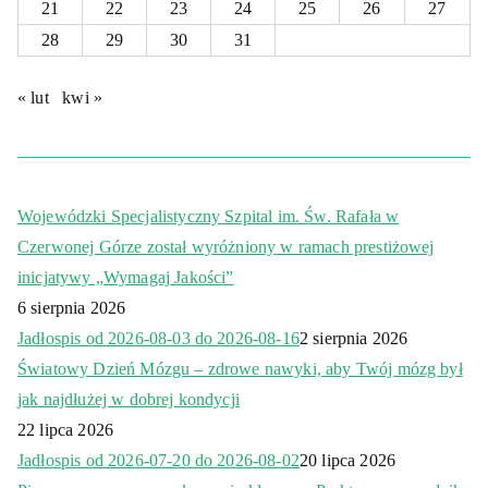
21
22
23
24
25
26
27
28
29
30
31
« lut
kwi »
Wojewódzki Specjalistyczny Szpital im. Św. Rafała w
Czerwonej Górze został wyróżniony w ramach prestiżowej
inicjatywy „Wymagaj Jakości”
6 sierpnia 2026
Jadłospis od 2026-08-03 do 2026-08-16
2 sierpnia 2026
Światowy Dzień Mózgu – zdrowe nawyki, aby Twój mózg był
jak najdłużej w dobrej kondycji
22 lipca 2026
Jadłospis od 2026-07-20 do 2026-08-02
20 lipca 2026