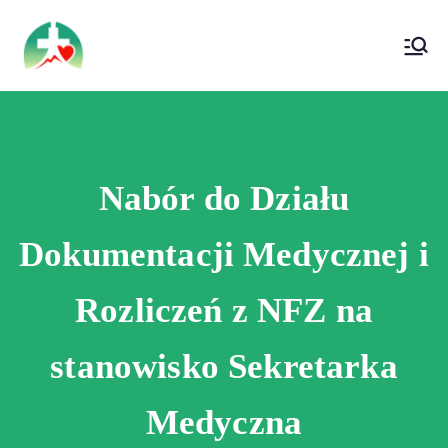
treści
Wojewódzki Szpital Specjalistyczny im. Św.
Wojewódzki Szpital Specjalistyczny im.
Rafała w Czerwonej Górze
Św. Rafała w Czerwonej Górze
Nabór do Działu
Dokumentacji Medycznej i
Rozliczeń z NFZ na
stanowisko Sekretarka
Medyczna