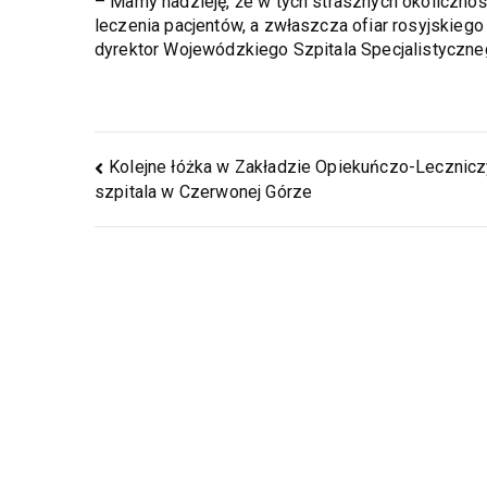
– Mamy nadzieję, że w tych strasznych okoliczn
leczenia pacjentów, a zwłaszcza ofiar rosyjskieg
dyrektor Wojewódzkiego Szpitala Specjalistyczneg
Kolejne łóżka w Zakładzie Opiekuńczo-Lecznic
szpitala w Czerwonej Górze