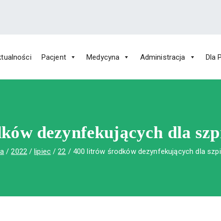
tualności
Pacjent
Medycyna
Administracja
Dla 
 Św. Rafała w Czerwonej Górze
ny im. Św. Rafała w Czerwonej Górze
dków dezynfekujących dla szp
na
2022
lipiec
22
400 litrów środków dezynfekujących dla szpi