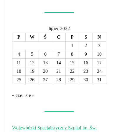
lipiec 2022
P
W
Ś
C
P
S
N
1
2
3
4
5
6
7
8
9
10
11
12
13
14
15
16
17
18
19
20
21
22
23
24
25
26
27
28
29
30
31
« cze
sie »
Wojewódzki Specjalistyczny Szpital im. Św.