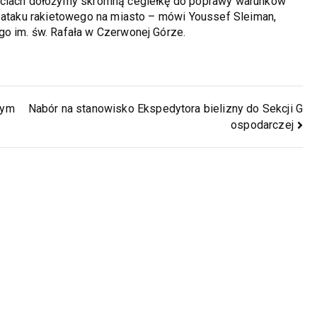
ościach dołożymy skromną cegiełkę do poprawy warunków
o ataku rakietowego na miasto – mówi Youssef Sleiman,
o im. św. Rafała w Czerwonej Górze.
zym
Nabór na stanowisko Ekspedytora bielizny do Sekcji G
ospodarczej