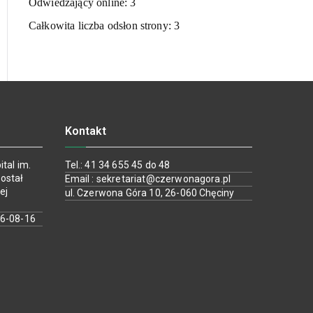
Odwiedzający online:
3
Całkowita liczba odsłon strony:
3
Kontakt
tal im.
Tel.: 41 34 655 45 do 48
ostał
Email : sekretariat@czerwonagora.pl
ej
ul. Czerwona Góra 10, 26-060 Chęciny
26-08-16