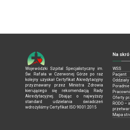
Na skró
Wojewódzki Szpital Specjalistyczny im.
WSS
Św. Rafała w Czerwonej Górze po raz
Pacjent
kolejny uzyskał Certyfikat Akredytacyjny
Oddziały
przyznawany przez Ministra Zdrowia
Poradnie
kierującego się rekomendacją Rady
Pracown
Akredytacyjnej. Dbając o najwyższy
Oferty p
standard udzielania świadczeń
RODO – i
wdrożyliśmy Certyfikat ISO 9001:2015
przetwa
Mapa str