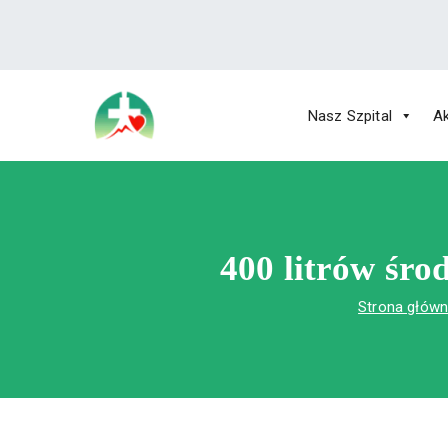
treści
Nasz Szpital
Ak
Wojewódzki Szpital Specjalistyczny im.
Wojewódzki Szpital Specjalistycz
400 litrów śro
Strona głów