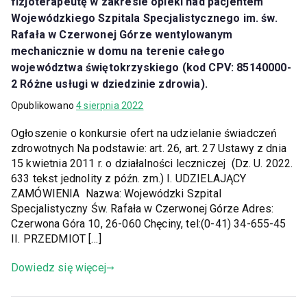
fizjoterapeutę w zakresie opieki nad pacjentem
Wojewódzkiego Szpitala Specjalistycznego im. św.
Rafała w Czerwonej Górze wentylowanym
mechanicznie w domu na terenie całego
województwa świętokrzyskiego (kod CPV: 85140000-
2 Różne usługi w dziedzinie zdrowia).
Opublikowano
4 sierpnia 2022
Ogłoszenie o konkursie ofert na udzielanie świadczeń
zdrowotnych Na podstawie: art. 26, art. 27 Ustawy z dnia
15 kwietnia 2011 r. o działalności leczniczej (Dz. U. 2022.
633 tekst jednolity z późn. zm.) I. UDZIELAJĄCY
ZAMÓWIENIA Nazwa: Wojewódzki Szpital
Specjalistyczny Św. Rafała w Czerwonej Górze Adres:
Czerwona Góra 10, 26-060 Chęciny, tel:(0-41) 34-655-45
II. PRZEDMIOT […]
Dowiedz się więcej