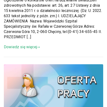
Ogłoszenie o konkursie ofert na udzielanie świadczeń
zdrowotnych Na podstawie: art. 26, art. 27 Ustawy z dnia
15 kwietnia 2011 r. o działalności leczniczej (Dz. U. 2022.
633 tekst jednolity z późn. zm.) I. UDZIELAJĄCY
ZAMÓWIENIA Nazwa: Wojewódzki Szpital
Specjalistyczny św. Rafała w Czerwonej Górze Adres:
Czerwona Góra 10, 2-060 Chęciny, tel:(0-41) 34-655-45 II.
PRZEDMIOT […]
Dowiedz się więcej