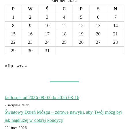
sierpień 2022
P
W
Ś
C
P
S
N
1
2
3
4
5
6
7
8
9
10
11
12
13
14
15
16
17
18
19
20
21
22
23
24
25
26
27
28
29
30
31
« lip
wrz »
Jadłospis od 2026-08-03 do 2026-08-16
2 sierpnia 2026
Światowy Dzień Mózgu – zdrowe nawyki, aby Twój mózg był
jak najdłużej w dobrej kondycji
22 lipca 2026