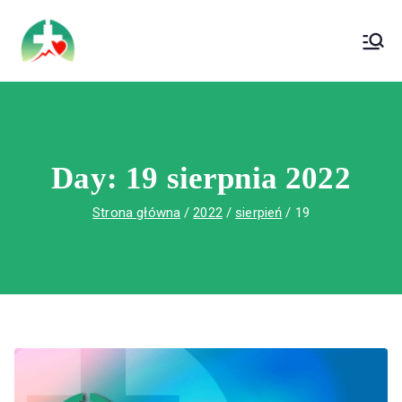
treści
Wojewódzki Szpital Specjalistyczny im. Św.
Wojewódzki Szpital Specjalistyczny im.
Rafała w Czerwonej Górze
Św. Rafała w Czerwonej Górze
Day:
19 sierpnia 2022
Strona główna
2022
sierpień
19