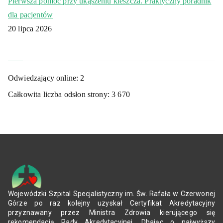
Pierwsza pomoc przy ukąszeniu kleszcza. Praktyczny poradnik
dla pacjentów
20 lipca 2026
Odwiedzający online:
2
Całkowita liczba odsłon strony:
3 670
Wojewódzki Szpital Specjalistyczny im. Św. Rafała w Czerwonej
Górze po raz kolejny uzyskał Certyfikat Akredytacyjny
przyznawany przez Ministra Zdrowia kierującego się
rekomendacją Rady Akredytacyjnej. Dbając o najwyższy