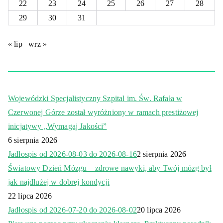
22
23
24
25
26
27
28
29
30
31
« lip
wrz »
Wojewódzki Specjalistyczny Szpital im. Św. Rafała w
Czerwonej Górze został wyróżniony w ramach prestiżowej
inicjatywy „Wymagaj Jakości”
6 sierpnia 2026
Jadłospis od 2026-08-03 do 2026-08-16
2 sierpnia 2026
Światowy Dzień Mózgu – zdrowe nawyki, aby Twój mózg był
jak najdłużej w dobrej kondycji
22 lipca 2026
Jadłospis od 2026-07-20 do 2026-08-02
20 lipca 2026