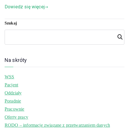
Dowiedz się więcej
Szukaj
Szuka
j
Na skróty
WSS
Pacjent
Oddziały
Poradnie
Pracownie
Oferty pracy
RODO – informacje związane z przetwarzaniem danych