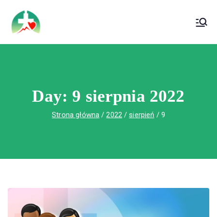
treści
Wojewódzki Szpital Specjalistyczny im. Św.
Wojewódzki Szpital Specjalistyczny im.
Rafała w Czerwonej Górze
Św. Rafała w Czerwonej Górze
Day:
9 sierpnia 2022
Strona główna
2022
sierpień
9