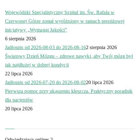
Wojewódzki Specjalistyczny Szpital im. Św. Rafała w
Czerwonej Górze został wyróżniony w ramach prestiżowej
inicjatywy „Wymagaj Jakości”
6 sierpnia 2026
Jadłospis od 2026-08-03 do 2026-08-16
2 sierpnia 2026
Światowy Dzień Mózgu – zdrowe nawyki, aby Twój mózg był
jak najdłużej w dobrej kondycji
22 lipca 2026
Jadłospis od 2026-07-20 do 2026-08-02
20 lipca 2026
Pierwsza pomoc przy ukąszeniu kleszcza. Praktyczny poradnik
dla pacjentów
20 lipca 2026
Odwiedzający online:
2