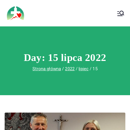
treści
Wojewódzki Szpital Specjalistyczny im. Św.
Wojewódzki Szpital Specjalistyczny im.
Rafała w Czerwonej Górze
Św. Rafała w Czerwonej Górze
Day:
15 lipca 2022
Strona główna
2022
lipiec
15