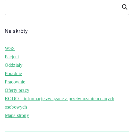
Szuka
j
Na skróty
WSS
Pacjent
Oddziały
Poradnie
Pracownie
Oferty pracy
RODO – informacje związane z przetwarzaniem danych
osobowych
Mapa strony