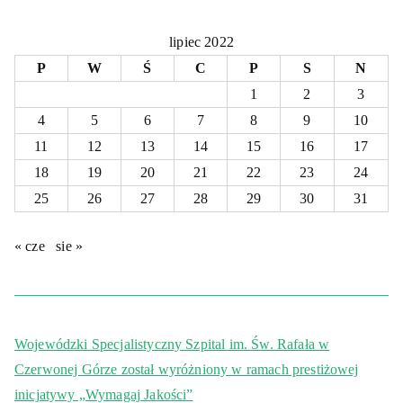
lipiec 2022
P
W
Ś
C
P
S
N
1
2
3
4
5
6
7
8
9
10
11
12
13
14
15
16
17
18
19
20
21
22
23
24
25
26
27
28
29
30
31
« cze
sie »
Wojewódzki Specjalistyczny Szpital im. Św. Rafała w
Czerwonej Górze został wyróżniony w ramach prestiżowej
inicjatywy „Wymagaj Jakości”