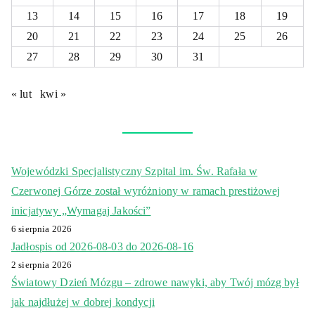
13
14
15
16
17
18
19
20
21
22
23
24
25
26
27
28
29
30
31
« lut
kwi »
Wojewódzki Specjalistyczny Szpital im. Św. Rafała w
Czerwonej Górze został wyróżniony w ramach prestiżowej
inicjatywy „Wymagaj Jakości”
6 sierpnia 2026
Jadłospis od 2026-08-03 do 2026-08-16
2 sierpnia 2026
Światowy Dzień Mózgu – zdrowe nawyki, aby Twój mózg był
jak najdłużej w dobrej kondycji