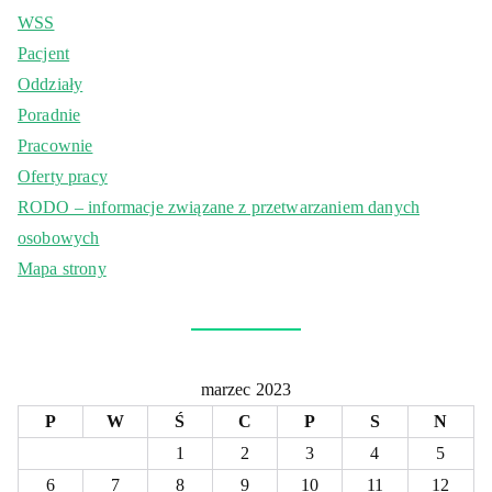
WSS
Pacjent
Oddziały
Poradnie
Pracownie
Oferty pracy
RODO – informacje związane z przetwarzaniem danych
osobowych
Mapa strony
marzec 2023
P
W
Ś
C
P
S
N
1
2
3
4
5
6
7
8
9
10
11
12