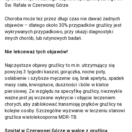
Św. Rafała w Czerwonej Górze.
Choroba może też przez długi czas nie dawać żadnych
objawów – dlatego około 30% przypadków gruźlicy jest
wykrywanych przypadkowo, przy okazji diagnostyki
innych chorób, lub rutynowych badań.
Nie lekceważ tych objawów!
Najczęstsze objawy gruźlicy to m.in. utrzymujący się
powyżej 3 tygodni kaszel, gorączka, nocne poty,
osłabienie i szybsze męczenie się, brak apetytu, spadek
masy ciała, krwioplucie, duszności i bóle w klatce
piersiowej. Ze względu na specyfikę gruźlicy, niezwykle
ważne jest jej wczesne wykrycie i objęcie leczeniem
chorych, aby zablokować transmisję prątków gruźlicy na
kolejne osoby. Szczególne wyzwanie w leczeniu stanowi
gruźlica wielolekooporna MDR-TB.
Szpital w Czerwonej Górze w walce z gruźlicą