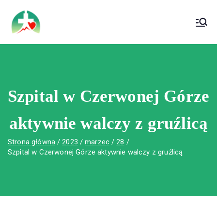
treści
Wojewódzki Szpital Specjalistyczny im. Św.
Wojewódzki Szpital Specjalistyczny im.
Rafała w Czerwonej Górze
Św. Rafała w Czerwonej Górze
Szpital w Czerwonej Górze
aktywnie walczy z gruźlicą
Strona główna
2023
marzec
28
Szpital w Czerwonej Górze aktywnie walczy z gruźlicą