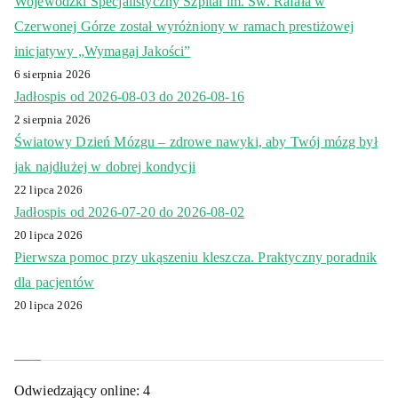
Wojewódzki Specjalistyczny Szpital im. Św. Rafała w
Czerwonej Górze został wyróżniony w ramach prestiżowej
inicjatywy „Wymagaj Jakości”
6 sierpnia 2026
Jadłospis od 2026-08-03 do 2026-08-16
2 sierpnia 2026
Światowy Dzień Mózgu – zdrowe nawyki, aby Twój mózg był
jak najdłużej w dobrej kondycji
22 lipca 2026
Jadłospis od 2026-07-20 do 2026-08-02
20 lipca 2026
Pierwsza pomoc przy ukąszeniu kleszcza. Praktyczny poradnik
dla pacjentów
20 lipca 2026
Odwiedzający online:
4