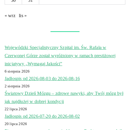
30
31
« wrz
lis »
Wojewódzki Specjalistyczny Szpital im. Św. Rafała w
Czerwonej Górze został wyróżniony w ramach prestiżowej
inicjatywy „Wymagaj Jakości”
6 sierpnia 2026
Jadłospis od 2026-08-03 do 2026-08-16
2 sierpnia 2026
Światowy Dzień Mózgu – zdrowe nawyki, aby Twój mózg był
jak najdłużej w dobrej kondycji
22 lipca 2026
Jadłospis od 2026-07-20 do 2026-08-02
20 lipca 2026