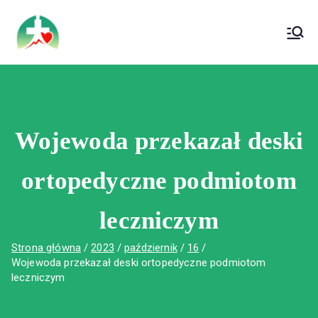
treści
Wojewódzki Szpital Specjalistyczny im. Św.
Wojewódzki Szpital Specjalistyczny im.
Rafała w Czerwonej Górze
Św. Rafała w Czerwonej Górze
Wojewoda przekazał deski
ortopedyczne podmiotom
leczniczym
Strona główna
2023
październik
16
Wojewoda przekazał deski ortopedyczne podmiotom
leczniczym