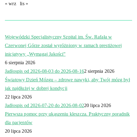
« wrz
lis »
Wojewódzki Specjalistyczny Szpital im. Św. Rafała w
Czerwonej Górze został wyróżniony w ramach prestiżowej
inicjatywy „Wymagaj Jakości”
6 sierpnia 2026
Jadłospis od 2026-08-03 do 2026-08-16
2 sierpnia 2026
Światowy Dzień Mózgu – zdrowe nawyki, aby Twój mózg był
jak najdłużej w dobrej kondycji
22 lipca 2026
Jadłospis od 2026-07-20 do 2026-08-02
20 lipca 2026
Pierwsza pomoc przy ukąszeniu kleszcza. Praktyczny poradnik
dla pacjentów
20 lipca 2026