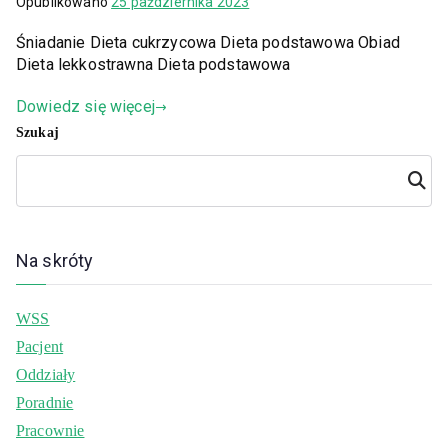
Opublikowano
25 października 2023
Śniadanie Dieta cukrzycowa Dieta podstawowa Obiad
Dieta lekkostrawna Dieta podstawowa
Dowiedz się więcej
Szukaj
Szuka
j
Na skróty
WSS
Pacjent
Oddziały
Poradnie
Pracownie