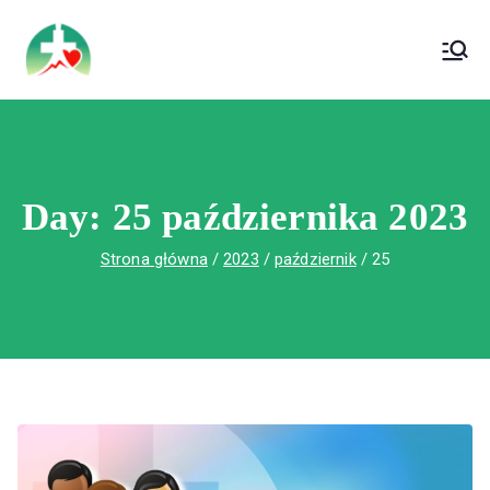
treści
Wojewódzki Szpital Specjalistyczny im. Św.
Wojewódzki Szpital Specjalistyczny im.
Rafała w Czerwonej Górze
Św. Rafała w Czerwonej Górze
Day:
25 października 2023
Strona główna
2023
październik
25