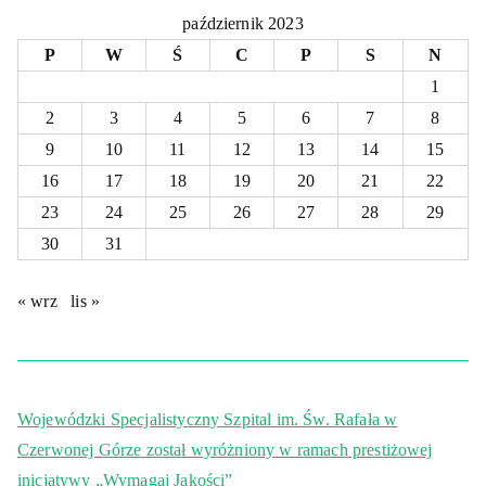
październik 2023
P
W
Ś
C
P
S
N
1
2
3
4
5
6
7
8
9
10
11
12
13
14
15
16
17
18
19
20
21
22
23
24
25
26
27
28
29
30
31
« wrz
lis »
Wojewódzki Specjalistyczny Szpital im. Św. Rafała w
Czerwonej Górze został wyróżniony w ramach prestiżowej
inicjatywy „Wymagaj Jakości”