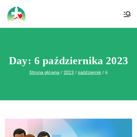
treści
Wojewódzki Szpital Specjalistyczny im. Św.
Wojewódzki Szpital Specjalistyczny im.
Rafała w Czerwonej Górze
Św. Rafała w Czerwonej Górze
Day:
6 października 2023
Strona główna
2023
październik
6