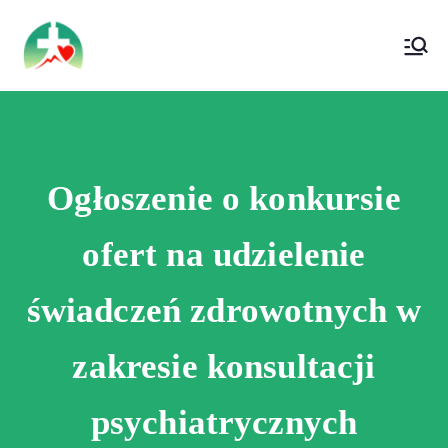
treści
Wojewódzki Szpital Specjalistyczny im. Św.
Wojewódzki Szpital Specjalistyczny im.
Rafała w Czerwonej Górze
Św. Rafała w Czerwonej Górze
Ogłoszenie o konkursie
ofert na udzielenie
świadczeń zdrowotnych w
zakresie konsultacji
psychiatrycznych