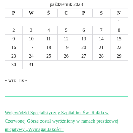
październik 2023
P
W
Ś
C
P
S
N
1
2
3
4
5
6
7
8
9
10
11
12
13
14
15
16
17
18
19
20
21
22
23
24
25
26
27
28
29
30
31
« wrz
lis »
Wojewódzki Specjalistyczny Szpital im. Św. Rafała w
Czerwonej Górze został wyróżniony w ramach prestiżowej
inicjatywy „Wymagaj Jakości”