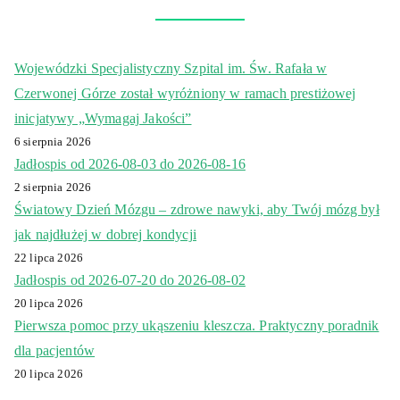
Wojewódzki Specjalistyczny Szpital im. Św. Rafała w
Czerwonej Górze został wyróżniony w ramach prestiżowej
inicjatywy „Wymagaj Jakości”
6 sierpnia 2026
Jadłospis od 2026-08-03 do 2026-08-16
2 sierpnia 2026
Światowy Dzień Mózgu – zdrowe nawyki, aby Twój mózg był
jak najdłużej w dobrej kondycji
22 lipca 2026
Jadłospis od 2026-07-20 do 2026-08-02
20 lipca 2026
Pierwsza pomoc przy ukąszeniu kleszcza. Praktyczny poradnik
dla pacjentów
20 lipca 2026