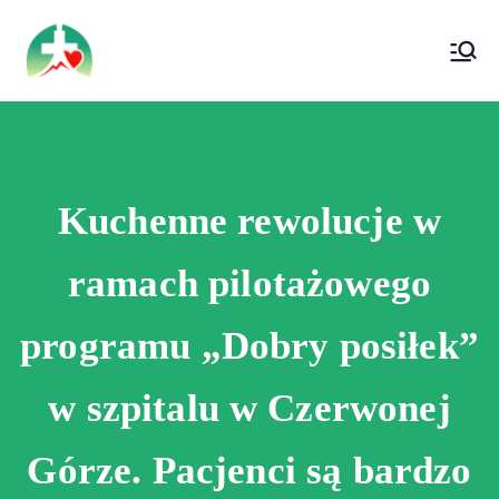
treści
Wojewódzki Szpital Specjalistyczny im. Św.
Wojewódzki Szpital Specjalistyczny im.
Rafała w Czerwonej Górze
Św. Rafała w Czerwonej Górze
Kuchenne rewolucje w
ramach pilotażowego
programu „Dobry posiłek”
w szpitalu w Czerwonej
Górze. Pacjenci są bardzo