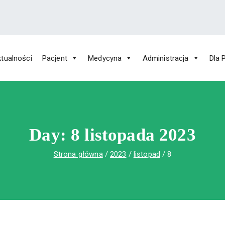
tualności
Pacjent
Medycyna
Administracja
Dla 
 Św. Rafała w Czerwonej Górze
ny im. Św. Rafała w Czerwonej Górze
Day:
8 listopada 2023
Strona główna
2023
listopad
8