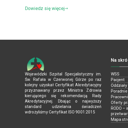
Dowiedz się więcej
Na skró
Wojewódzki Szpital Specjalistyczny im.
WSS
Św. Rafała w Czerwonej Górze po raz
Pacjent
kolejny uzyskał Certyfikat Akredytacyjny
Oddziały
przyznawany przez Ministra Zdrowia
Poradnie
kierującego się rekomendacją Rady
Pracown
Akredytacyjnej. Dbając o najwyższy
Oferty p
standard udzielania świadczeń
RODO – i
wdrożyliśmy Certyfikat ISO 9001:2015
przetwa
Mapa str