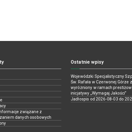
ty
Ostatnie wpisy
Wojewódzki Specjalistyczny Szpi
Św. Rafała w Czerwonej Górze z
wyróżniony w ramach prestiżow
inicjatywy „Wymagaj Jakości”
Jadłospis od 2026-08-03 do 20
ie
racy
nformacje związane z
rzaniem danych osobowych
ony