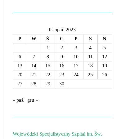
listopad 2023
P
W
Ś
C
P
S
N
1
2
3
4
5
6
7
8
9
10
11
12
13
14
15
16
17
18
19
20
21
22
23
24
25
26
27
28
29
30
« paź
gru »
Wojewódzki Specjalistyczny Szpital im. Św.