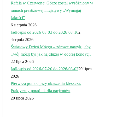
Rafała w Czerwonej Górze został wyróżniony w
ramach prestiżowej inicjatywy „Wymagaj
Jakości”
6 sierpnia 2026
Jadłospis od 2026-08-03 do 2026-08-16
2
sierpnia 2026
Światowy Dzień Mózgu – zdrowe nawyki, aby
Twój mózg był jak najdłużej w dobrej kondycji
22 lipca 2026
Jadłospis od 2026-07-20 do 2026-08-02
20 lipca
2026
Pierwsza pomoc przy ukąszeniu kleszcza.
Praktyczny poradnik dla pacjentów
20 lipca 2026