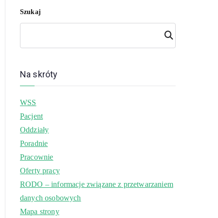
Szukaj
Szuk
aj
Na skróty
WSS
Pacjent
Oddziały
Poradnie
Pracownie
Oferty pracy
RODO – informacje związane z przetwarzaniem
danych osobowych
Mapa strony