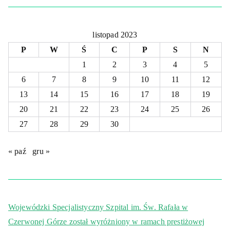
listopad 2023
P
W
Ś
C
P
S
N
1
2
3
4
5
6
7
8
9
10
11
12
13
14
15
16
17
18
19
20
21
22
23
24
25
26
27
28
29
30
« paź
gru »
Wojewódzki Specjalistyczny Szpital im. Św. Rafała w
Czerwonej Górze został wyróżniony w ramach prestiżowej