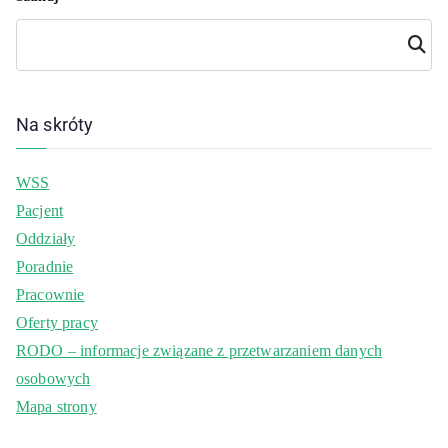
Szuka
j
Na skróty
WSS
Pacjent
Oddziały
Poradnie
Pracownie
Oferty pracy
RODO – informacje związane z przetwarzaniem danych
osobowych
Mapa strony