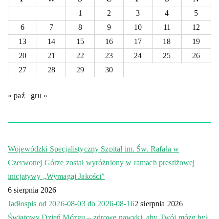
1
2
3
4
5
6
7
8
9
10
11
12
13
14
15
16
17
18
19
20
21
22
23
24
25
26
27
28
29
30
« paź
gru »
Wojewódzki Specjalistyczny Szpital im. Św. Rafała w
Czerwonej Górze został wyróżniony w ramach prestiżowej
inicjatywy „Wymagaj Jakości”
6 sierpnia 2026
Jadłospis od 2026-08-03 do 2026-08-16
2 sierpnia 2026
Światowy Dzień Mózgu – zdrowe nawyki, aby Twój mózg był