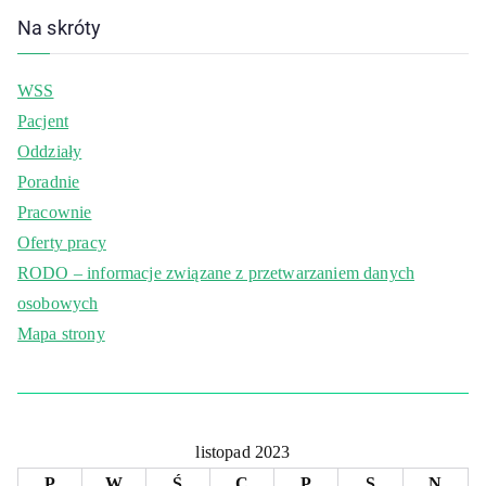
Na skróty
WSS
Pacjent
Oddziały
Poradnie
Pracownie
Oferty pracy
RODO – informacje związane z przetwarzaniem danych
osobowych
Mapa strony
listopad 2023
P
W
Ś
C
P
S
N