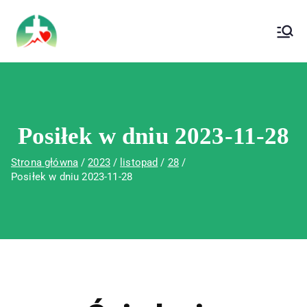
treści
Wojewódzki Szpital Specjalistyczny im. Św.
Wojewódzki Szpital Specjalistyczny im.
Rafała w Czerwonej Górze
Św. Rafała w Czerwonej Górze
Posiłek w dniu 2023-11-28
Strona główna
2023
listopad
28
Posiłek w dniu 2023-11-28