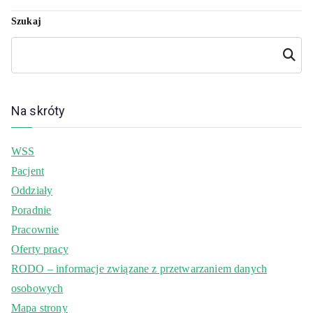
Szukaj
Szukaj
Na skróty
WSS
Pacjent
Oddziały
Poradnie
Pracownie
Oferty pracy
RODO – informacje związane z przetwarzaniem danych
osobowych
Mapa strony