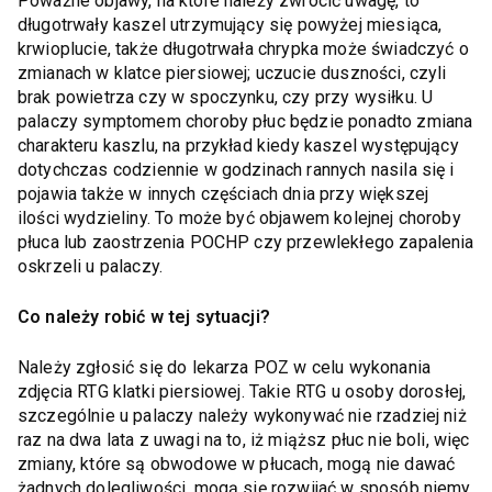
Poważne objawy, na które należy zwrócić uwagę, to
długotrwały kaszel utrzymujący się powyżej miesiąca,
krwioplucie, także długotrwała chrypka może świadczyć o
zmianach w klatce piersiowej; uczucie duszności, czyli
brak powietrza czy w spoczynku, czy przy wysiłku. U
palaczy symptomem choroby płuc będzie ponadto zmiana
charakteru kaszlu, na przykład kiedy kaszel występujący
dotychczas codziennie w godzinach rannych nasila się i
pojawia także w innych częściach dnia przy większej
ilości wydzieliny. To może być objawem kolejnej choroby
płuca lub zaostrzenia POCHP czy przewlekłego zapalenia
oskrzeli u palaczy.
Co należy robić w tej sytuacji?
Należy zgłosić się do lekarza POZ w celu wykonania
zdjęcia RTG klatki piersiowej. Takie RTG u osoby dorosłej,
szczególnie u palaczy należy wykonywać nie rzadziej niż
raz na dwa lata z uwagi na to, iż miąższ płuc nie boli, więc
zmiany, które są obwodowe w płucach, mogą nie dawać
żadnych dolegliwości, mogą się rozwijać w sposób niemy