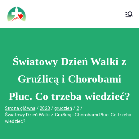
treści
Wojewódzki Szpital Specjalistyczny im. Św.
Wojewódzki Szpital Specjalistyczny im.
Rafała w Czerwonej Górze
Św. Rafała w Czerwonej Górze
Światowy Dzień Walki z
Gruźlicą i Chorobami
Płuc. Co trzeba wiedzieć?
Strona główna
2023
grudzień
2
Światowy Dzień Walki z Gruźlicą i Chorobami Płuc. Co trzeba
wiedzieć?