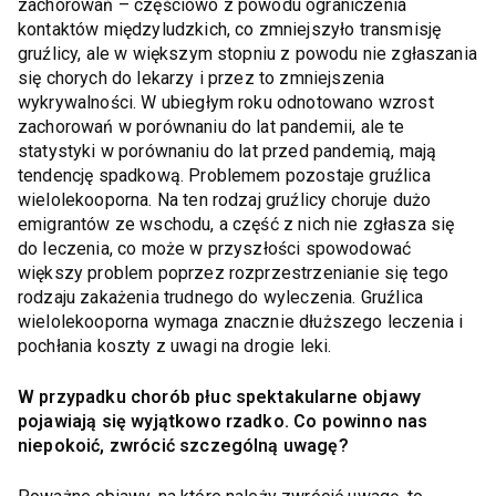
zachorowań – częściowo z powodu ograniczenia
kontaktów międzyludzkich, co zmniejszyło transmisję
gruźlicy, ale w większym stopniu z powodu nie zgłaszania
się chorych do lekarzy i przez to zmniejszenia
wykrywalności. W ubiegłym roku odnotowano wzrost
zachorowań w porównaniu do lat pandemii, ale te
statystyki w porównaniu do lat przed pandemią, mają
tendencję spadkową. Problemem pozostaje gruźlica
wielolekooporna. Na ten rodzaj gruźlicy choruje dużo
emigrantów ze wschodu, a część z nich nie zgłasza się
do leczenia, co może w przyszłości spowodować
większy problem poprzez rozprzestrzenianie się tego
rodzaju zakażenia trudnego do wyleczenia. Gruźlica
wielolekooporna wymaga znacznie dłuższego leczenia i
pochłania koszty z uwagi na drogie leki.
W przypadku chorób płuc spektakularne objawy
pojawiają się wyjątkowo rzadko. Co powinno nas
niepokoić, zwrócić szczególną uwagę?