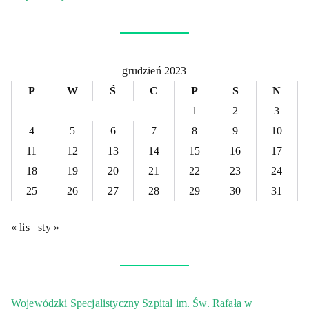
grudzień 2023
P
W
Ś
C
P
S
N
1
2
3
4
5
6
7
8
9
10
11
12
13
14
15
16
17
18
19
20
21
22
23
24
25
26
27
28
29
30
31
« lis
sty »
Wojewódzki Specjalistyczny Szpital im. Św. Rafała w