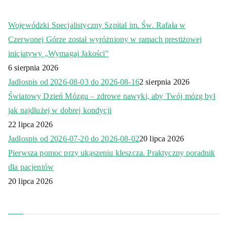
Wojewódzki Specjalistyczny Szpital im. Św. Rafała w
Czerwonej Górze został wyróżniony w ramach prestiżowej
inicjatywy „Wymagaj Jakości”
6 sierpnia 2026
Jadłospis od 2026-08-03 do 2026-08-16
2 sierpnia 2026
Światowy Dzień Mózgu – zdrowe nawyki, aby Twój mózg był
jak najdłużej w dobrej kondycji
22 lipca 2026
Jadłospis od 2026-07-20 do 2026-08-02
20 lipca 2026
Pierwsza pomoc przy ukąszeniu kleszcza. Praktyczny poradnik
dla pacjentów
20 lipca 2026