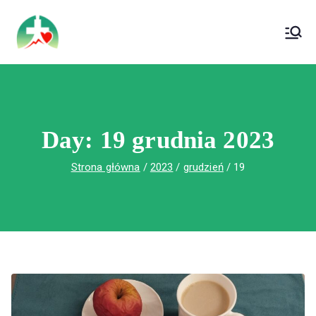
treści
Wojewódzki Szpital Specjalistyczny im. Św.
Wojewódzki Szpital Specjalistyczny im.
Rafała w Czerwonej Górze
Św. Rafała w Czerwonej Górze
Day:
19 grudnia 2023
Strona główna
2023
grudzień
19