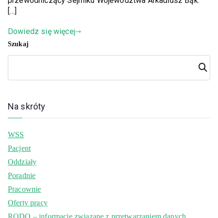
przewodniczący Sejmiku Województwa Arkadiusz Bąk.
[…]
Dowiedz się więcej
Szukaj
Szuka
j
Na skróty
WSS
Pacjent
Oddziały
Poradnie
Pracownie
Oferty pracy
RODO – informacje związane z przetwarzaniem danych