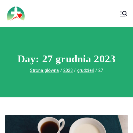
treści
Wojewódzki Szpital Specjalistyczny im. Św.
Wojewódzki Szpital Specjalistyczny im.
Rafała w Czerwonej Górze
Św. Rafała w Czerwonej Górze
Day:
27 grudnia 2023
Strona główna
2023
grudzień
27