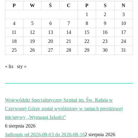
P
W
Ś
C
P
S
N
1
2
3
4
5
6
7
8
9
10
11
12
13
14
15
16
17
18
19
20
21
22
23
24
25
26
27
28
29
30
31
« lis
sty »
Wojewódzki Specjalistyczny Szpital im. Św. Rafała w
Czerwonej Górze został wyróżniony w ramach prestiżowej
inicjatywy „Wymagaj Jakości”
6 sierpnia 2026
Jadłospis od 2026-08-03 do 2026-08-16
2 sierpnia 2026