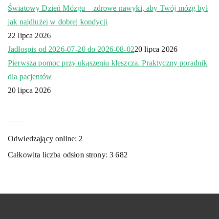
Światowy Dzień Mózgu – zdrowe nawyki, aby Twój mózg był
jak najdłużej w dobrej kondycji
22 lipca 2026
Jadłospis od 2026-07-20 do 2026-08-02
20 lipca 2026
Pierwsza pomoc przy ukąszeniu kleszcza. Praktyczny poradnik
dla pacjentów
20 lipca 2026
Odwiedzający online:
2
Całkowita liczba odsłon strony:
3 682