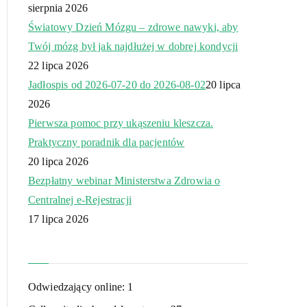
sierpnia 2026
Światowy Dzień Mózgu – zdrowe nawyki, aby
Twój mózg był jak najdłużej w dobrej kondycji
22 lipca 2026
Jadłospis od 2026-07-20 do 2026-08-02
20 lipca
2026
Pierwsza pomoc przy ukąszeniu kleszcza.
Praktyczny poradnik dla pacjentów
20 lipca 2026
Bezpłatny webinar Ministerstwa Zdrowia o
Centralnej e-Rejestracji
17 lipca 2026
Odwiedzający online:
1