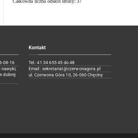
Całkowita liczba odsłon strony:
37
Kontakt
6-08-16
Tel.: 41 34 655 45 do 48
 nawyki,
Email : sekretariat@czerwonagora.pl
w dobrej
ul. Czerwona Góra 10, 26-060 Chęciny