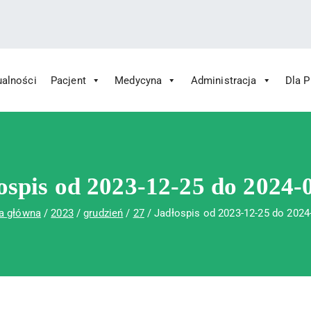
ualności
Pacjent
Medycyna
Administracja
Dla 
 Św. Rafała w Czerwonej Górze
ny im. Św. Rafała w Czerwonej Górze
ospis od 2023-12-25 do 2024-
a główna
2023
grudzień
27
Jadłospis od 2023-12-25 do 2024