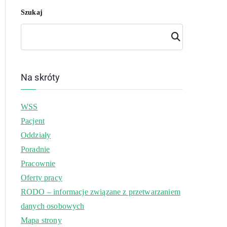
Szukaj
Szuk
aj
Na skróty
WSS
Pacjent
Oddziały
Poradnie
Pracownie
Oferty pracy
RODO – informacje związane z przetwarzaniem
danych osobowych
Mapa strony