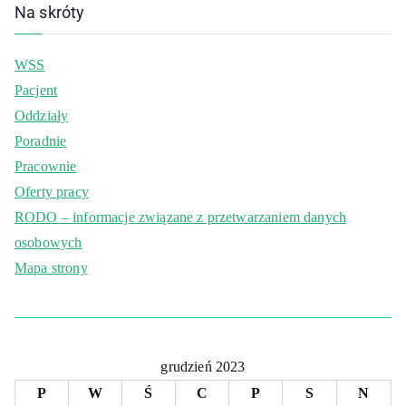
Na skróty
WSS
Pacjent
Oddziały
Poradnie
Pracownie
Oferty pracy
RODO – informacje związane z przetwarzaniem danych
osobowych
Mapa strony
grudzień 2023
P
W
Ś
C
P
S
N