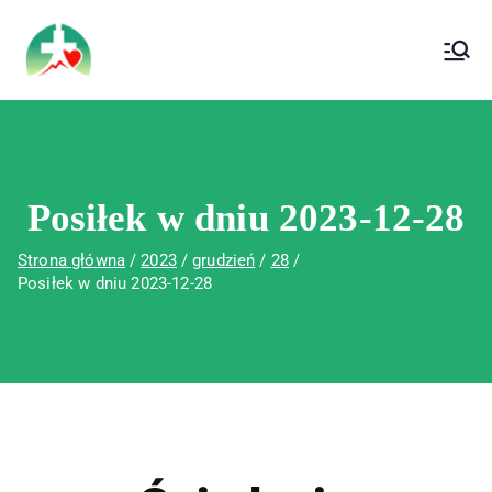
treści
Wojewódzki Szpital Specjalistyczny im. Św.
Wojewódzki Szpital Specjalistyczny im.
Rafała w Czerwonej Górze
Św. Rafała w Czerwonej Górze
Posiłek w dniu 2023-12-28
Strona główna
2023
grudzień
28
Posiłek w dniu 2023-12-28