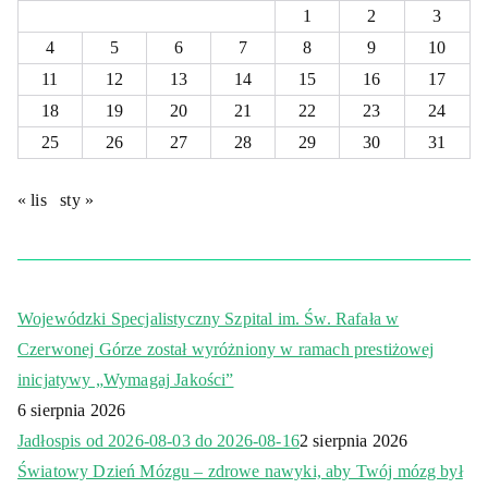
1
2
3
4
5
6
7
8
9
10
11
12
13
14
15
16
17
18
19
20
21
22
23
24
25
26
27
28
29
30
31
« lis
sty »
Wojewódzki Specjalistyczny Szpital im. Św. Rafała w
Czerwonej Górze został wyróżniony w ramach prestiżowej
inicjatywy „Wymagaj Jakości”
6 sierpnia 2026
Jadłospis od 2026-08-03 do 2026-08-16
2 sierpnia 2026
Światowy Dzień Mózgu – zdrowe nawyki, aby Twój mózg był