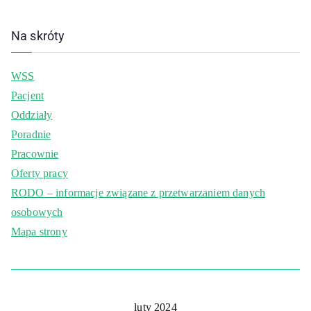
Na skróty
WSS
Pacjent
Oddziały
Poradnie
Pracownie
Oferty pracy
RODO – informacje związane z przetwarzaniem danych
osobowych
Mapa strony
luty 2024