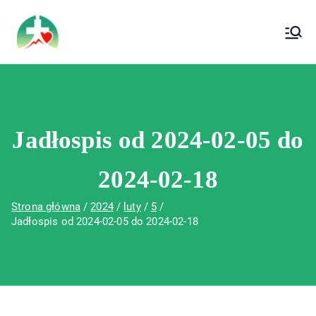
treści
Wojewódzki Szpital Specjalistyczny im. Św.
Wojewódzki Szpital Specjalistyczny im.
Rafała w Czerwonej Górze
Św. Rafała w Czerwonej Górze
Jadłospis od 2024-02-05 do
2024-02-18
Strona główna
2024
luty
5
Jadłospis od 2024-02-05 do 2024-02-18