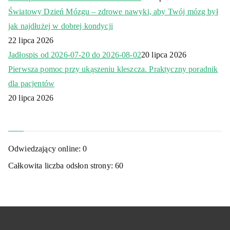
Światowy Dzień Mózgu – zdrowe nawyki, aby Twój mózg był
jak najdłużej w dobrej kondycji
22 lipca 2026
Jadłospis od 2026-07-20 do 2026-08-02
20 lipca 2026
Pierwsza pomoc przy ukąszeniu kleszcza. Praktyczny poradnik
dla pacjentów
20 lipca 2026
Odwiedzający online:
0
Całkowita liczba odsłon strony:
60