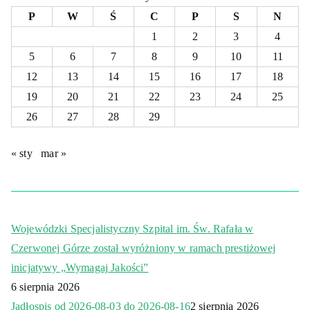
P
W
Ś
C
P
S
N
1
2
3
4
5
6
7
8
9
10
11
12
13
14
15
16
17
18
19
20
21
22
23
24
25
26
27
28
29
« sty
mar »
Wojewódzki Specjalistyczny Szpital im. Św. Rafała w
Czerwonej Górze został wyróżniony w ramach prestiżowej
inicjatywy „Wymagaj Jakości”
6 sierpnia 2026
Jadłospis od 2026-08-03 do 2026-08-16
2 sierpnia 2026