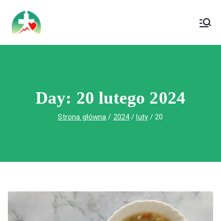
treści
Wojewódzki Szpital Specjalistyczny im. Św.
Wojewódzki Szpital Specjalistyczny im.
Rafała w Czerwonej Górze
Św. Rafała w Czerwonej Górze
Day:
20 lutego 2024
Strona główna
2024
luty
20