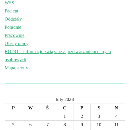
WSS
Pacjent
Oddziały
Poradnie
Pracownie
Oferty pracy
RODO – informacje związane z przetwarzaniem danych
osobowych
Mapa strony
luty 2024
P
W
Ś
C
P
S
N
1
2
3
4
5
6
7
8
9
10
11