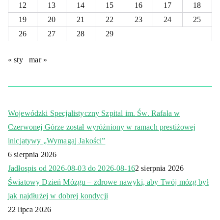
12
13
14
15
16
17
18
19
20
21
22
23
24
25
26
27
28
29
« sty
mar »
Wojewódzki Specjalistyczny Szpital im. Św. Rafała w
Czerwonej Górze został wyróżniony w ramach prestiżowej
inicjatywy „Wymagaj Jakości”
6 sierpnia 2026
Jadłospis od 2026-08-03 do 2026-08-16
2 sierpnia 2026
Światowy Dzień Mózgu – zdrowe nawyki, aby Twój mózg był
jak najdłużej w dobrej kondycji
22 lipca 2026