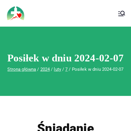
treści
Wojewódzki Szpital Specjalistyczny im. Św.
Wojewódzki Szpital Specjalistyczny im.
Rafała w Czerwonej Górze
Św. Rafała w Czerwonej Górze
Posiłek w dniu 2024-02-07
Strona główna
2024
luty
7
Posiłek w dniu 2024-02-07
Śniadanie