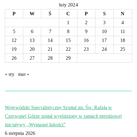
luty 2024
P
W
Ś
C
P
S
N
1
2
3
4
5
6
7
8
9
10
11
12
13
14
15
16
17
18
19
20
21
22
23
24
25
26
27
28
29
« sty
mar »
Wojewódzki Specjalistyczny Szpital im. Św. Rafała w
Czerwonej Górze został wyróżniony w ramach prestiżowej
inicjatywy „Wymagaj Jakości”
6 sierpnia 2026