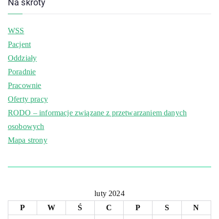
Na skróty
WSS
Pacjent
Oddziały
Poradnie
Pracownie
Oferty pracy
RODO – informacje związane z przetwarzaniem danych
osobowych
Mapa strony
luty 2024
P
W
Ś
C
P
S
N