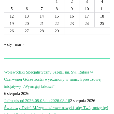
1
2
3
4
5
6
7
8
9
10
11
12
13
14
15
16
17
18
19
20
21
22
23
24
25
26
27
28
29
« sty
mar »
Wojewódzki Specjalistyczny Szpital im. Św. Rafała w
Czerwonej Górze został wyróżniony w ramach prestiżowej
inicjatywy „Wymagaj Jakości”
6 sierpnia 2026
Jadłospis od 2026-08-03 do 2026-08-16
2 sierpnia 2026
Światowy Dzień Mózgu – zdrowe nawyki, aby Twój mózg był