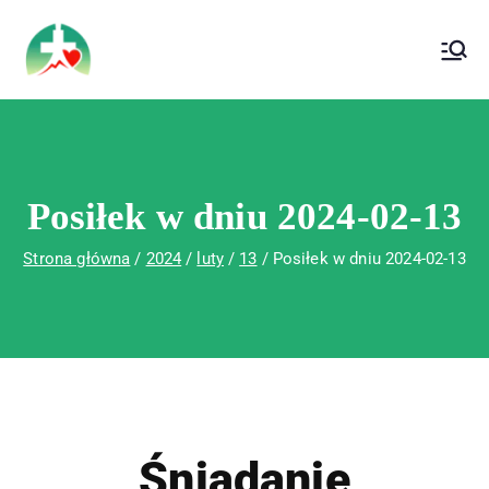
treści
Wojewódzki Szpital Specjalistyczny im. Św.
Wojewódzki Szpital Specjalistyczny im.
Rafała w Czerwonej Górze
Św. Rafała w Czerwonej Górze
Posiłek w dniu 2024-02-13
Strona główna
2024
luty
13
Posiłek w dniu 2024-02-13
Śniadanie