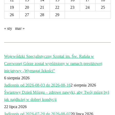
19
20
21
22
23
24
25
26
27
28
29
« sty
mar »
Wojewódzki Specjalistyczny Szpital im. Św. Rafała w
Czerwonej Górze został wyróżniony w ramach prestiżowej
inicjatywy „Wymagaj Jakości”
6 sierpnia 2026
Jadłospis od 2026-08-03 do 2026-08-16
2 sierpnia 2026
Światowy Dzień Mózgu – zdrowe nawyki, aby Twój mózg był
jak najdłużej w dobrej kondycji
22 lipca 2026
Jadłospis od 2026-07-20 do 2026-08-02
20 lipca 2026