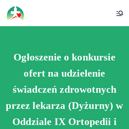
treści
Wojewódzki Szpital Specjalistyczny im. Św.
Wojewódzki Szpital Specjalistyczny im.
Rafała w Czerwonej Górze
Św. Rafała w Czerwonej Górze
Ogłoszenie o konkursie
ofert na udzielenie
świadczeń zdrowotnych
przez lekarza (Dyżurny) w
Oddziale IX Ortopedii i