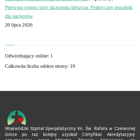
Pierwsza pomoc przy ukąszeniu kleszcza. Praktyczny poradnik
dla pacjentów
20 lipca 2026
Odwiedzający online:
1
Całkowita liczba odsłon strony:
19
Wojewódzki Szpital Specjalistyczny im. Św. Rafała w Czerwonej
Górze po raz kolejny uzyskał Certyfikat Akredytacyjny