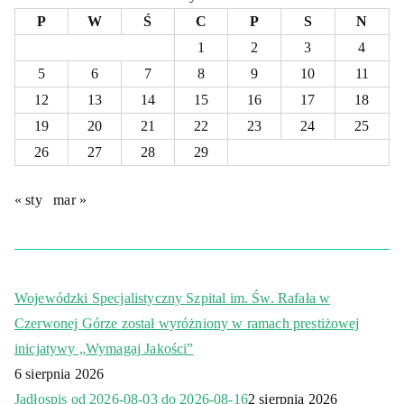
P
W
Ś
C
P
S
N
1
2
3
4
5
6
7
8
9
10
11
12
13
14
15
16
17
18
19
20
21
22
23
24
25
26
27
28
29
« sty
mar »
Wojewódzki Specjalistyczny Szpital im. Św. Rafała w
Czerwonej Górze został wyróżniony w ramach prestiżowej
inicjatywy „Wymagaj Jakości”
6 sierpnia 2026
Jadłospis od 2026-08-03 do 2026-08-16
2 sierpnia 2026