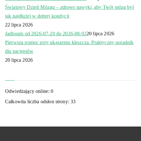
Światowy Dzień Mózgu – zdrowe nawyki, aby Twój mózg był
jak najdłużej w dobrej kondycji
22 lipca 2026
Jadłospis od 2026-07-20 do 2026-08-02
20 lipca 2026
Pierwsza pomoc przy ukąszeniu kleszcza. Praktyczny poradnik
dla pacjentów
20 lipca 2026
Odwiedzający online:
0
Całkowita liczba odsłon strony:
33