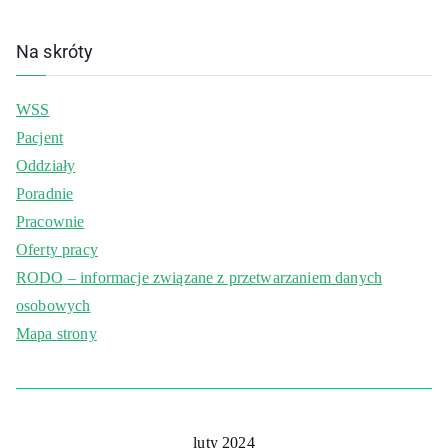
Na skróty
WSS
Pacjent
Oddziały
Poradnie
Pracownie
Oferty pracy
RODO – informacje związane z przetwarzaniem danych
osobowych
Mapa strony
luty 2024