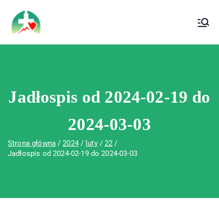
treści
Wojewódzki Szpital Specjalistyczny im. Św.
Wojewódzki Szpital Specjalistyczny im.
Rafała w Czerwonej Górze
Św. Rafała w Czerwonej Górze
Jadłospis od 2024-02-19 do
2024-03-03
Strona główna
2024
luty
22
Jadłospis od 2024-02-19 do 2024-03-03