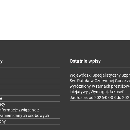
ty
Ostatnie wpisy
Wojewódzki Specjalistyczny Szpit
Św. Rafała w Czerwonej Górze z
wyróżniony w ramach prestiżow
inicjatywy „Wymagaj Jakości”
Jadłospis od 2026-08-03 do 202
e
acy
nformacje związane z
zaniem danych osobowych
ony