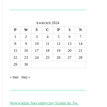
kwiecień 2024
P
W
Ś
C
P
S
N
1
2
3
4
5
6
7
8
9
10
11
12
13
14
15
16
17
18
19
20
21
22
23
24
25
26
27
28
29
30
« mar
maj »
Wojewódzki Specjalistyczny Szpital im. Św.