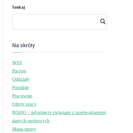
Szukaj
Szuk
aj
Na skróty
WSS
Pacjent
Oddziały
Poradnie
Pracownie
Oferty pracy
RODO – informacje związane z przetwarzaniem
danych osobowych
Mapa strony