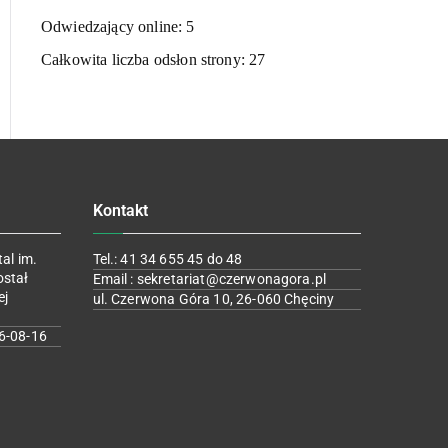
Odwiedzający online:
5
Całkowita liczba odsłon strony:
27
Kontakt
al im.
Tel.: 41 34 655 45 do 48
ostał
Email : sekretariat@czerwonagora.pl
ej
ul. Czerwona Góra 10, 26-060 Chęciny
6-08-16