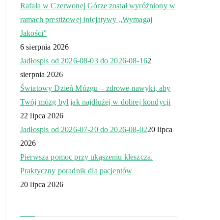
Rafała w Czerwonej Górze został wyróżniony w
ramach prestiżowej inicjatywy „Wymagaj
Jakości”
6 sierpnia 2026
Jadłospis od 2026-08-03 do 2026-08-16
2
sierpnia 2026
Światowy Dzień Mózgu – zdrowe nawyki, aby
Twój mózg był jak najdłużej w dobrej kondycji
22 lipca 2026
Jadłospis od 2026-07-20 do 2026-08-02
20 lipca
2026
Pierwsza pomoc przy ukąszeniu kleszcza.
Praktyczny poradnik dla pacjentów
20 lipca 2026