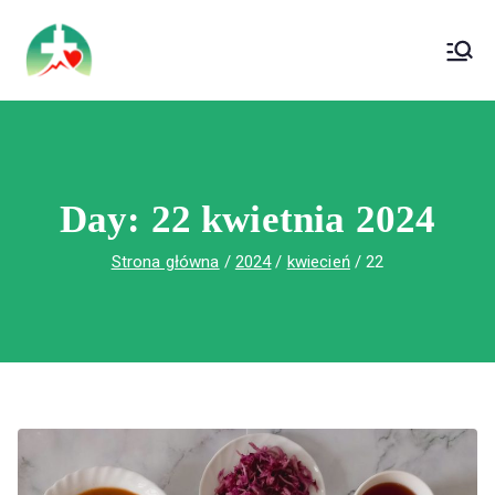
treści
Wojewódzki Szpital Specjalistyczny im. Św.
Wojewódzki Szpital Specjalistyczny im.
Rafała w Czerwonej Górze
Św. Rafała w Czerwonej Górze
Day:
22 kwietnia 2024
Strona główna
2024
kwiecień
22