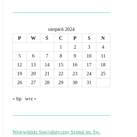
sierpień 2024
P
W
Ś
C
P
S
N
1
2
3
4
5
6
7
8
9
10
11
12
13
14
15
16
17
18
19
20
21
22
23
24
25
26
27
28
29
30
31
« lip
wrz »
Wojewódzki Specjalistyczny Szpital im. Św.