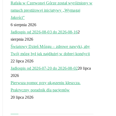
Rafała w Czerwonej Górze został wyróżniony w
ramach prestiżowej inicjatywy „Wymagaj
Jakości”
6 sierpnia 2026
Jadłospis od 2026-08-03 do 2026-08-16
2
sierpnia 2026
Światowy Dzień Mózgu – zdrowe nawyki, aby
Twój mózg był jak najdłużej w dobrej kondycji
22 lipca 2026
Jadłospis od 2026-07-20 do 2026-08-02
20 lipca
2026
Pierwsza pomoc przy ukąszeniu kleszcza.
Praktyczny poradnik dla pacjentów
20 lipca 2026