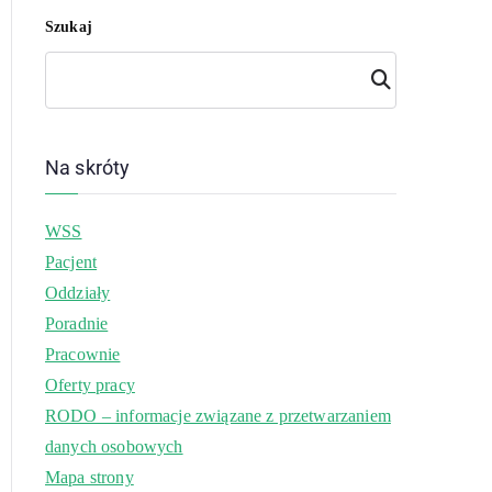
Szukaj
Szuk
aj
Na skróty
WSS
Pacjent
Oddziały
Poradnie
Pracownie
Oferty pracy
RODO – informacje związane z przetwarzaniem
danych osobowych
Mapa strony