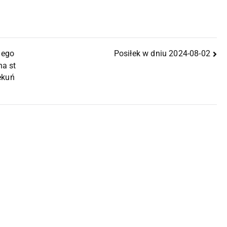
nego
Posiłek w dniu 2024-08-02
na st
ekuń