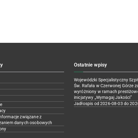
ty
Ostatnie wpisy
Wojewódzki Specjalistyczny Szpit
Św. Rafała w Czerwonej Górze z
wyróżniony w ramach prestiżow
inicjatywy „Wymagaj Jakości”
Jadłospis od 2026-08-03 do 202
e
acy
nformacje związane z
zaniem danych osobowych
ony