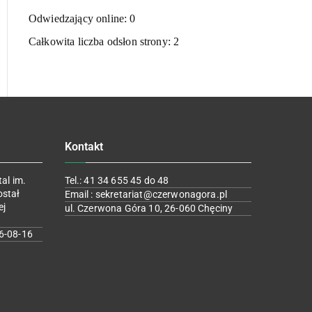
Odwiedzający online:
0
Całkowita liczba odsłon strony:
2
Kontakt
al im.
Tel.: 41 34 655 45 do 48
ostał
Email : sekretariat@czerwonagora.pl
ej
ul. Czerwona Góra 10, 26-060 Chęciny
6-08-16