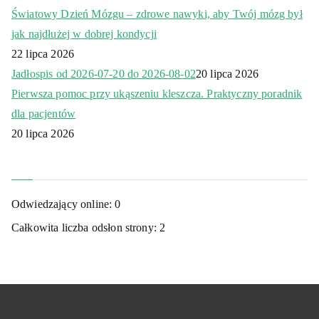
Światowy Dzień Mózgu – zdrowe nawyki, aby Twój mózg był
jak najdłużej w dobrej kondycji
22 lipca 2026
Jadłospis od 2026-07-20 do 2026-08-02
20 lipca 2026
Pierwsza pomoc przy ukąszeniu kleszcza. Praktyczny poradnik
dla pacjentów
20 lipca 2026
Odwiedzający online:
0
Całkowita liczba odsłon strony:
2