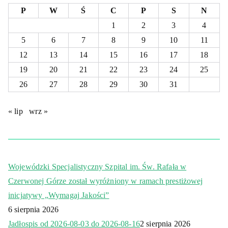
P
W
Ś
C
P
S
N
1
2
3
4
5
6
7
8
9
10
11
12
13
14
15
16
17
18
19
20
21
22
23
24
25
26
27
28
29
30
31
« lip
wrz »
Wojewódzki Specjalistyczny Szpital im. Św. Rafała w
Czerwonej Górze został wyróżniony w ramach prestiżowej
inicjatywy „Wymagaj Jakości”
6 sierpnia 2026
Jadłospis od 2026-08-03 do 2026-08-16
2 sierpnia 2026