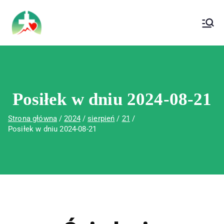
treści
Wojewódzki Szpital Specjalistyczny im. Św.
Wojewódzki Szpital Specjalistyczny im.
Rafała w Czerwonej Górze
Św. Rafała w Czerwonej Górze
Posiłek w dniu 2024-08-21
Strona główna
2024
sierpień
21
Posiłek w dniu 2024-08-21