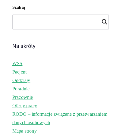
Szukaj
Szuk
aj
Na skróty
WSS
Pacjent
Oddziały
Poradnie
Pracownie
Oferty pracy
RODO – informacje związane z przetwarzaniem
danych osobowych
Mapa strony