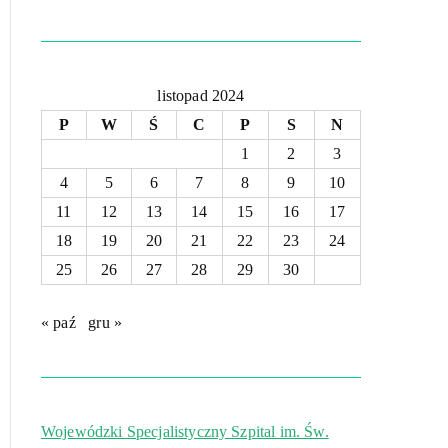
listopad 2024
P
W
Ś
C
P
S
N
1
2
3
4
5
6
7
8
9
10
11
12
13
14
15
16
17
18
19
20
21
22
23
24
25
26
27
28
29
30
« paź
gru »
Wojewódzki Specjalistyczny Szpital im. Św.