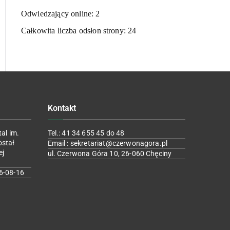
Odwiedzający online:
2
Całkowita liczba odsłon strony:
24
Kontakt
al im.
Tel.: 41 34 655 45 do 48
ostał
Email : sekretariat@czerwonagora.pl
ej
ul. Czerwona Góra 10, 26-060 Chęciny
6-08-16