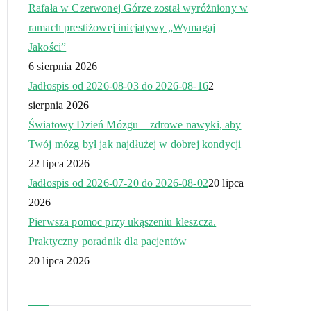
Rafała w Czerwonej Górze został wyróżniony w
ramach prestiżowej inicjatywy „Wymagaj
Jakości”
6 sierpnia 2026
Jadłospis od 2026-08-03 do 2026-08-16
2
sierpnia 2026
Światowy Dzień Mózgu – zdrowe nawyki, aby
Twój mózg był jak najdłużej w dobrej kondycji
22 lipca 2026
Jadłospis od 2026-07-20 do 2026-08-02
20 lipca
2026
Pierwsza pomoc przy ukąszeniu kleszcza.
Praktyczny poradnik dla pacjentów
20 lipca 2026