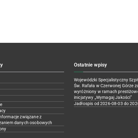
ty
Ostatnie wpisy
Wojewódzki Specjalistyczny Szpit
Św. Rafała w Czerwonej Górze z
wyróżniony w ramach prestiżow
inicjatywy „Wymagaj Jakości”
Jadłospis od 2026-08-03 do 202
e
acy
nformacje związane z
zaniem danych osobowych
ony