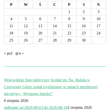
P
W
Ś
C
P
S
N
1
2
3
4
5
6
7
8
9
10
11
12
13
14
15
16
17
18
19
20
21
22
23
24
25
26
27
28
29
30
« paź
gru »
Wojewódzki Specjalistyczny Szpital im. Św. Rafała w
Czerwonej Górze został wyróżniony w ramach prestiżowej
inicjatywy „Wymagaj Jakości”
6 sierpnia 2026
Jadłospis od 2026-08-03 do 2026-08-16
2 sierpnia 2026