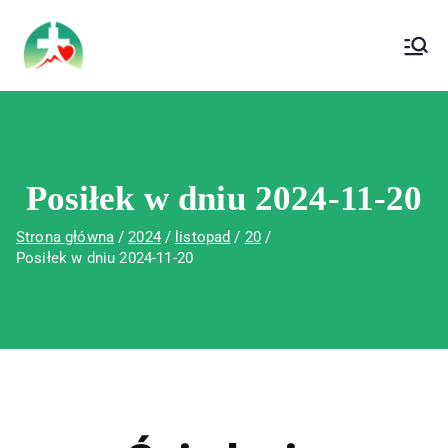
treści
Wojewódzki Szpital Specjalistyczny im. Św.
Wojewódzki Szpital Specjalistyczny im.
Rafała w Czerwonej Górze
Św. Rafała w Czerwonej Górze
Posiłek w dniu 2024-11-20
Strona główna
2024
listopad
20
Posiłek w dniu 2024-11-20