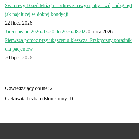
Światowy Dzień Mózgu – zdrowe nawyki, aby Twój mózg był
jak najdłużej w dobrej kondycji
22 lipca 2026
Jadłospis od 2026-07-20 do 2026-08-02
20 lipca 2026
Pierwsza pomoc przy ukąszeniu kleszcza. Praktyczny poradnik
dla pacjentów
20 lipca 2026
Odwiedzający online:
2
Całkowita liczba odsłon strony:
16