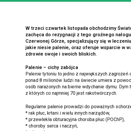
W trzeci czwartek listopada obchodzimy Świato
zachęca do rezygnacji z tego groźnego nałogu.
Czerwonej Górze, specjalizujący się w leczen
jakie niesie palenie, oraz oferuje wsparcie w w
zdrowie swoje i swoich bliskich.
Palenie – cichy zabójca
Palenie tytoniu to jedno z największych zagrożeń
ponad 8 milionów ludzi na świecie umiera z powod
osób narażonych na bierne wdychanie dymu. Dym t
z których co najmniej 70 jest rakotwórczych.
Regularne palenie prowadzi do poważnych schorzeń
* rak płuc, krtani i wielu innych narządów,
* przewlekła obturacyjna choroba płuc (POChP),
* choroby serca i naczyń,