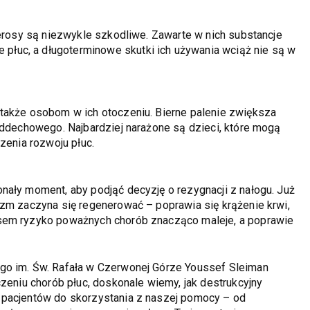
ierosy są niezwykle szkodliwe. Zawarte w nich substancje
łuc, a długoterminowe skutki ich używania wciąż nie są w
 także osobom w ich otoczeniu. Bierne palenie zwiększa
 oddechowego. Najbardziej narażone są dzieci, które mogą
zenia rozwoju płuc.
nały moment, aby podjąć decyzję o rezygnacji z nałogu. Już
izm zaczyna się regenerować – poprawia się krążenie krwi,
asem ryzyko poważnych chorób znacząco maleje, a poprawie
go im. Św. Rafała w Czerwonej Górze Youssef Sleiman
czeniu chorób płuc, doskonale wiemy, jak destrukcyjny
 pacjentów do skorzystania z naszej pomocy – od