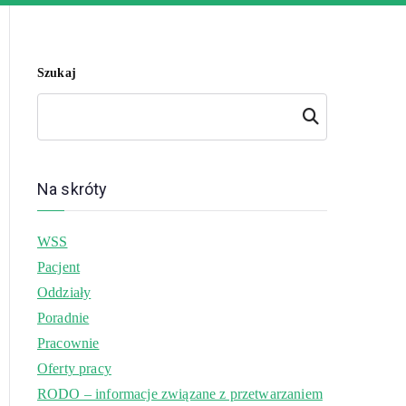
Szukaj
Szukaj
Na skróty
WSS
Pacjent
Oddziały
Poradnie
Pracownie
Oferty pracy
RODO – informacje związane z przetwarzaniem