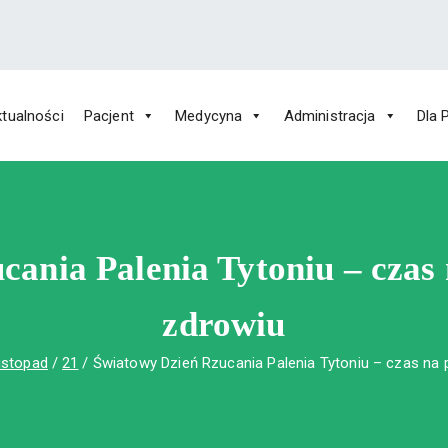
tualności
Pacjent
Medycyna
Administracja
Dla 
 Św. Rafała w Czerwonej Górze
ny im. Św. Rafała w Czerwonej Górze
ania Palenia Tytoniu – czas
zdrowiu
listopad
21
Światowy Dzień Rzucania Palenia Tytoniu – czas na 