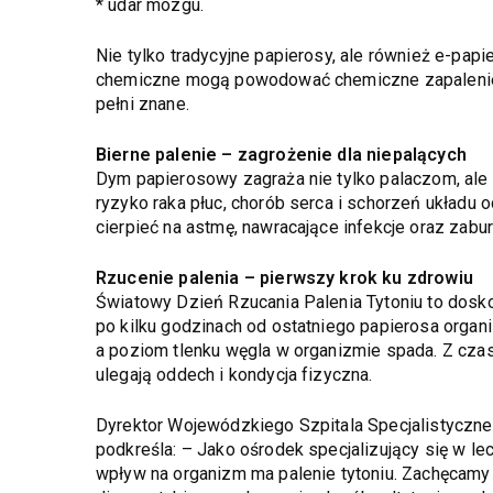
* udar mózgu.
Nie tylko tradycyjne papierosy, ale również e-pap
chemiczne mogą powodować chemiczne zapalenie p
pełni znane.
Bierne palenie – zagrożenie dla niepalących
Dym papierosowy zagraża nie tylko palaczom, ale
ryzyko raka płuc, chorób serca i schorzeń układu
cierpieć na astmę, nawracające infekcje oraz zabur
Rzucenie palenia – pierwszy krok ku zdrowiu
Światowy Dzień Rzucania Palenia Tytoniu to dosko
po kilku godzinach od ostatniego papierosa organ
a poziom tlenku węgla w organizmie spada. Z cz
ulegają oddech i kondycja fizyczna.
Dyrektor Wojewódzkiego Szpitala Specjalistyczne
podkreśla: – Jako ośrodek specjalizujący się w le
wpływ na organizm ma palenie tytoniu. Zachęcamy