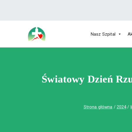
treści
Nasz Szpital
Ak
Wojewódzki Szpital Specjalistyczny im.
Wojewódzki Szpital Specjalistycz
Światowy Dzień Rzuc
Strona główna
2024