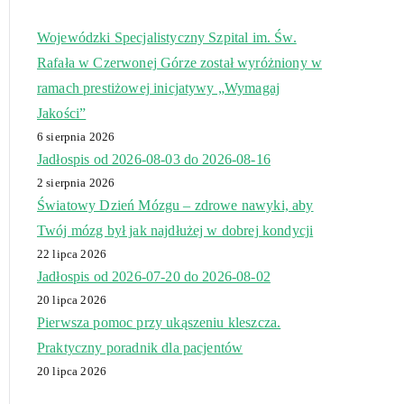
Wojewódzki Specjalistyczny Szpital im. Św.
Rafała w Czerwonej Górze został wyróżniony w
ramach prestiżowej inicjatywy „Wymagaj
Jakości”
6 sierpnia 2026
Jadłospis od 2026-08-03 do 2026-08-16
2 sierpnia 2026
Światowy Dzień Mózgu – zdrowe nawyki, aby
Twój mózg był jak najdłużej w dobrej kondycji
22 lipca 2026
Jadłospis od 2026-07-20 do 2026-08-02
20 lipca 2026
Pierwsza pomoc przy ukąszeniu kleszcza.
Praktyczny poradnik dla pacjentów
20 lipca 2026